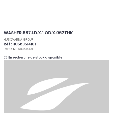
Panneau de gestion des cookies
WASHER.687.I.D.X.1 OD.X.062THK
HUSQVARNA GROUP
Réf : HU583514101
Réf OEM : 583514101
En recherche de stock disponible