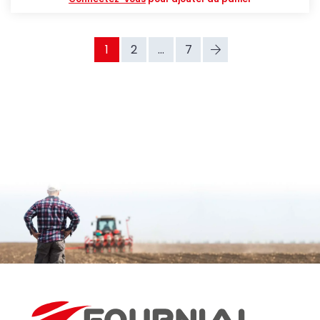
1
2
...
7