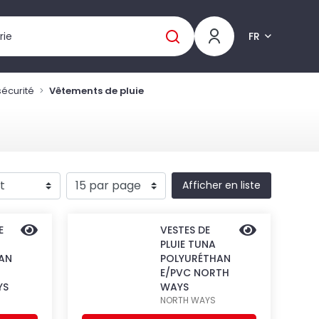
FR
écurité
Vêtements de pluie
Afficher en liste
E
VESTES DE
PLUIE TUNA
AN
POLYURÉTHAN
E/PVC NORTH
YS
WAYS
NORTH WAYS