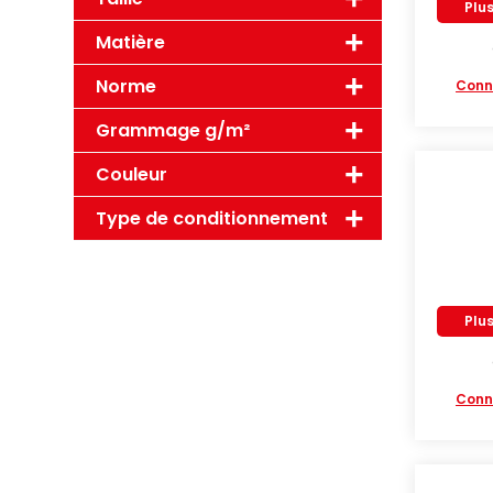
Plu
Matière
Norme
Conn
Grammage g/m²
Couleur
Type de conditionnement
Plu
Conn