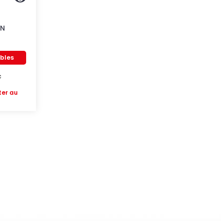
EN
ibles
c
ter au