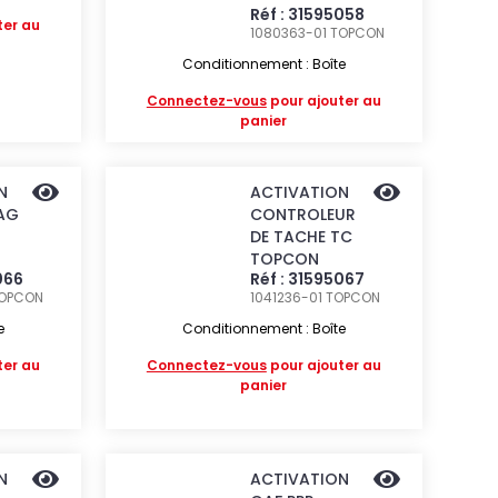
Réf : 31595058
ter au
1080363-01
TOPCON
Conditionnement : Boîte
Connectez-vous
pour ajouter au
panier
N
ACTIVATION
AG
CONTROLEUR
DE TACHE TC
TOPCON
066
Réf : 31595067
OPCON
1041236-01
TOPCON
e
Conditionnement : Boîte
ter au
Connectez-vous
pour ajouter au
panier
N
ACTIVATION