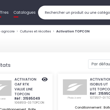
ffres
Catalogues
 agricole
Cultures et récoltes
Activation TOPCON
ltats
ACTIVATION
ACTIVATIO
OAF RTK
ISOBUS UT
VALUE LINE
LITE TOPC
Réf : 31595
TOPCON
1073517-01
T
Réf : 31595049
1068513-03
TOPCON
Conditionnement : Boît
Conditionnement : Boîte