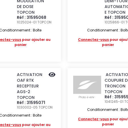
MODULATION
DEMI-TOUR
DE DOSE
AUTOMATI
TOPCON
E TOPCON
Réf : 31595068
Réf : 31595
1025024-01
TOPCON
1025866-01
T
Conditionnement : Boîte
Conditionnement : Boît
ectez-vous
pour ajouter au
Connectez-vous
pour ajou
panier
panier
ACTIVATION
ACTIVATI
OAF RTK
COUPURE D
RECEPTEUR
TRONCON
AGS-2
TOPCON
Réf : 31595
TOPCON
1041245-01
T
Réf : 31595071
1030002-05
TOPCON
Conditionnement : Boît
Conditionnement : Boîte
Connectez-vous
pour ajou
panier
ectez-vous
pour ajouter au