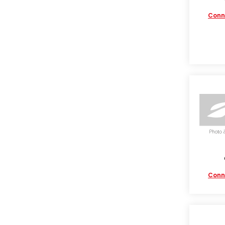
Conn
Conn