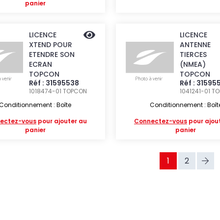
panier
LICENCE
LICENCE
XTEND POUR
ANTENNE
ETENDRE SON
TIERCES
ECRAN
(NMEA)
TOPCON
TOPCON
Réf : 31595538
Réf : 31595
1018474-01
TOPCON
1041241-01
TO
Conditionnement : Boîte
Conditionnement : Boît
ectez-vous
pour ajouter au
Connectez-vous
pour ajou
panier
panier
1
2