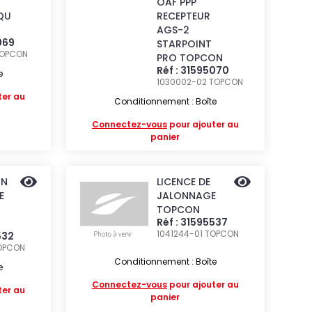
OAF PPP
QU
RECEPTEUR
AGS-2
069
STARPOINT
OPCON
PRO TOPCON
Réf : 31595070
e
1030002-02
TOPCON
ter au
Conditionnement : Boîte
Connectez-vous
pour ajouter au
panier
ON
LICENCE DE
E
JALONNAGE
TOPCON
Réf : 31595537
1041244-01
TOPCON
532
OPCON
Conditionnement : Boîte
e
Connectez-vous
pour ajouter au
ter au
panier