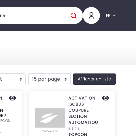
FR
Afficher en liste
N
ACTIVATION
ISOBUS
ON
COUPURE
057
SECTION
OPCON
AUTOMATIQU
E LITE
e
TOPCON