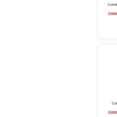
Condi
Conn
Co
Conn