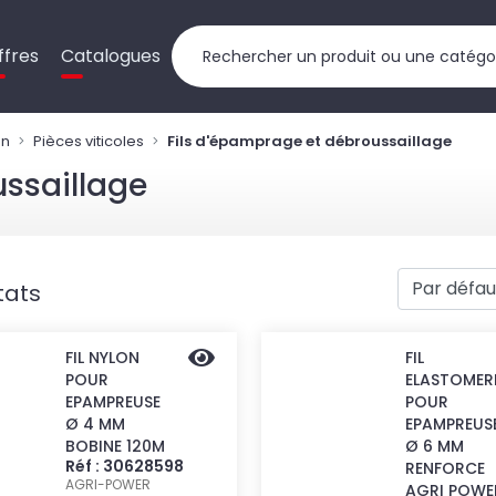
ffres
Catalogues
on
Pièces viticoles
Fils d'épamprage et débroussaillage
ussaillage
tats
FIL NYLON
FIL
POUR
ELASTOMER
EPAMPREUSE
POUR
Ø 4 MM
EPAMPREUS
BOBINE 120M
Ø 6 MM
Réf : 30628598
RENFORCE
AGRI-POWER
AGRI POWE