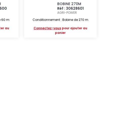
M
BOBINE 270M
8600
Réf : 30628601
AGRI-POWER
e 60 m
Conditionnement : Bobine de 270 m
ter au
Connectez-vous
pour ajouter au
panier