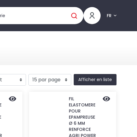
FR
Afficher en liste
FIL
E
ELASTOMERE
POUR
E
EPAMPREUSE
Ø 6 MM
RENFORCE
R
AGRI POWER