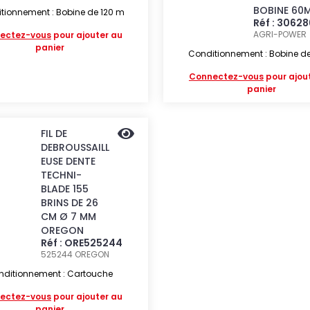
BOBINE 60
tionnement : Bobine de 120 m
Réf : 3062
AGRI-POWER
ectez-vous
pour ajouter au
panier
Conditionnement : Bobine d
Connectez-vous
pour ajou
panier
FIL DE
DEBROUSSAILL
EUSE DENTE
TECHNI-
BLADE 155
BRINS DE 26
CM Ø 7 MM
OREGON
Réf : ORE525244
525244
OREGON
nditionnement : Cartouche
ectez-vous
pour ajouter au
panier