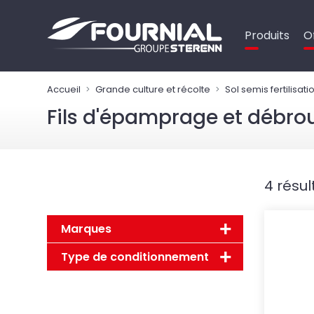
Panneau de gestion des cookies
Produits
O
Accueil
Grande culture et récolte
Sol semis fertilisati
Fils d'épamprage et débro
4 résul
Marques
Type de conditionnement