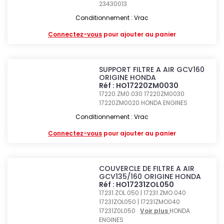
23430013
Conditionnement : Vrac
Connectez-vous
pour ajouter au panier
SUPPORT FILTRE A AIR GCV160
ORIGINE HONDA
Réf : HO17220ZM0030
17220.ZM0.030 17220ZM0030
17220ZM0020
HONDA ENGINES
Conditionnement : Vrac
Connectez-vous
pour ajouter au panier
COUVERCLE DE FILTRE A AIR
GCV135/160 ORIGINE HONDA
Réf : HO17231ZOL050
17231.ZOL.050 | 17231.ZMO.040
17231ZOL050 | 17231ZMO040
17231Z0L050
Voir plus
HONDA
ENGINES