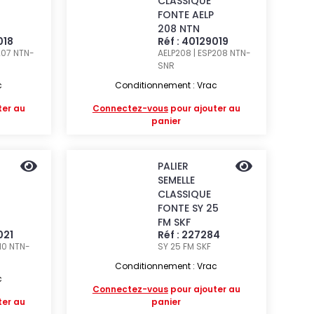
CLASSIQUE
FONTE AELP
208 NTN
018
Réf : 40129019
207
NTN-
AELP208 | ESP208
NTN-
SNR
c
Conditionnement : Vrac
ter au
Connectez-vous
pour ajouter au
panier
PALIER
SEMELLE
CLASSIQUE
FONTE SY 25
FM SKF
021
Réf : 227284
210
NTN-
SY 25 FM
SKF
Conditionnement : Vrac
c
Connectez-vous
pour ajouter au
ter au
panier