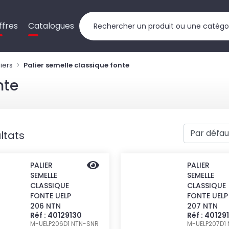
ffres
Catalogues
liers
Palier semelle classique fonte
nte
ltats
PALIER
PALIER
SEMELLE
SEMELLE
CLASSIQUE
CLASSIQUE
FONTE UELP
FONTE UELP
206 NTN
207 NTN
Réf : 40129130
Réf : 40129
M-UELP206D1
NTN-SNR
M-UELP207D1