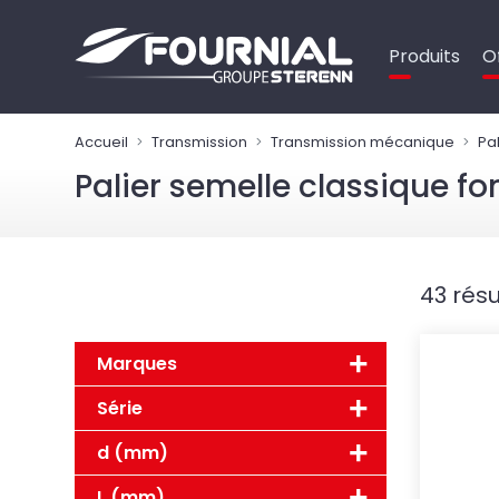
Panneau de gestion des cookies
Produits
O
Accueil
Transmission
Transmission mécanique
Pa
Palier semelle classique fo
43 résu
Marques
Série
d (mm)
L (mm)