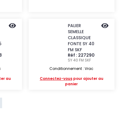
PALIER
SEMELLE
CLASSIQUE
5
FONTE SY 40
FM SKF
8
Réf : 227290
SY 40 FM
SKF
c
Conditionnement : Vrac
ter au
Connectez-vous
pour ajouter au
panier