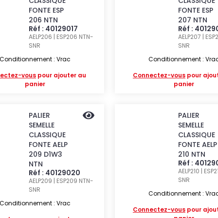
CLASSIQUE
CLASSIQUE
FONTE ESP
FONTE ESP
206 NTN
207 NTN
Réf : 40129017
Réf : 40129
AELP206 | ESP206
NTN-
AELP207 | ESP
SNR
SNR
Conditionnement : Vrac
Conditionnement : Vra
ectez-vous
pour ajouter au
Connectez-vous
pour ajou
panier
panier
PALIER
PALIER
SEMELLE
SEMELLE
CLASSIQUE
CLASSIQUE
FONTE AELP
FONTE AELP
209 D1W3
210 NTN
Réf : 40129
NTN
AELP210 | ESP
Réf : 40129020
SNR
AELP209 | ESP209
NTN-
SNR
Conditionnement : Vra
Conditionnement : Vrac
Connectez-vous
pour ajou