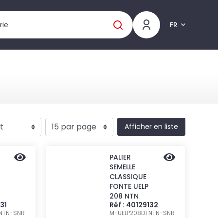
FR
Afficher en liste
PALIER
SEMELLE
CLASSIQUE
FONTE UELP
208 NTN
131
Réf : 40129132
NTN-SNR
M-UELP208D1
NTN-SNR