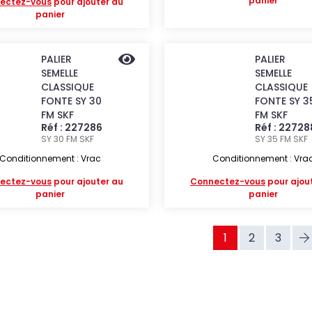
panier
ectez-vous
pour ajouter au
panier
PALIER
PALIER
SEMELLE
SEMELLE
CLASSIQUE
CLASSIQUE
FONTE SY 30
FONTE SY 3
FM SKF
FM SKF
Réf : 227286
Réf : 22728
SY 30 FM
SKF
SY 35 FM
SKF
Conditionnement : Vrac
Conditionnement : Vra
ectez-vous
pour ajouter au
Connectez-vous
pour ajou
panier
panier
1
2
3