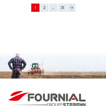
1
2
...
31