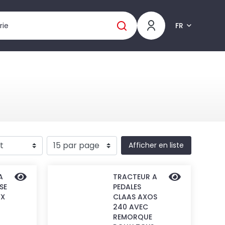
FR
Afficher en liste
A
TRACTEUR A
SE
PEDALES
VX
CLAAS AXOS
240 AVEC
REMORQUE