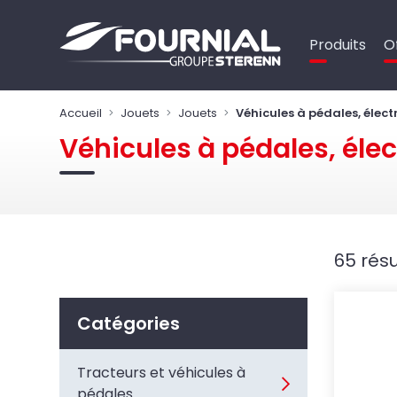
Panneau de gestion des cookies
Produits
O
Accueil
Jouets
Jouets
Véhicules à pédales, élect
Véhicules à pédales, élec
65 résu
Catégories
Tracteurs et véhicules à
pédales