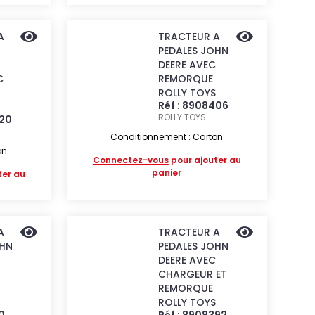
A
TRACTEUR A
PEDALES JOHN
DEERE AVEC
C
REMORQUE
ROLLY TOYS
Réf : 8908406
ROLLY TOYS
220
Conditionnement : Carton
on
Connectez-vous
pour ajouter au
panier
ter au
A
TRACTEUR A
OHN
PEDALES JOHN
DEERE AVEC
CHARGEUR ET
REMORQUE
ROLLY TOYS