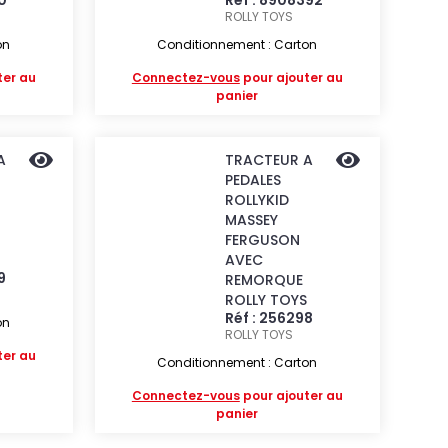
0
Réf : 8908392
ROLLY TOYS
on
Conditionnement : Carton
ter au
Connectez-vous
pour ajouter au
panier
A
TRACTEUR A
PEDALES
ROLLYKID
MASSEY
FERGUSON
AVEC
9
REMORQUE
ROLLY TOYS
Réf : 256298
on
ROLLY TOYS
ter au
Conditionnement : Carton
Connectez-vous
pour ajouter au
panier