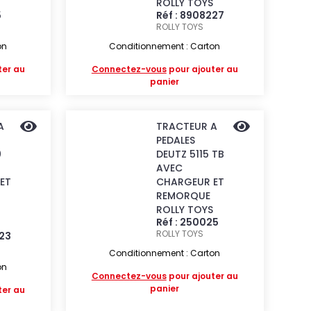
ROLLY TOYS
5
Réf : 8908227
ROLLY TOYS
on
Conditionnement : Carton
ter au
Connectez-vous
pour ajouter au
panier
A
TRACTEUR A
PEDALES
0
DEUTZ 5115 TB
AVEC
ET
CHARGEUR ET
REMORQUE
ROLLY TOYS
Réf : 250025
ROLLY TOYS
223
Conditionnement : Carton
on
Connectez-vous
pour ajouter au
panier
ter au