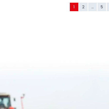
1
2
...
5