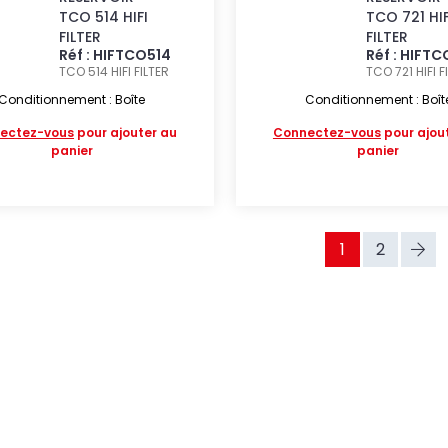
TCO 514 HIFI
TCO 721 HIF
FILTER
FILTER
Réf : HIFTCO514
Réf : HIFTC
TCO 514
HIFI FILTER
TCO 721
HIFI F
Conditionnement : Boîte
Conditionnement : Boît
ectez-vous
pour ajouter au
Connectez-vous
pour ajou
panier
panier
1
2