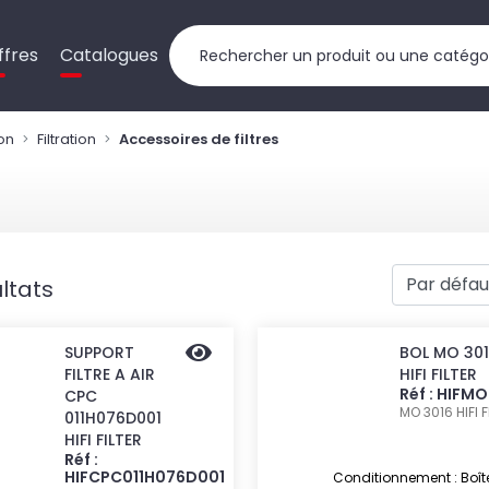
ffres
Catalogues
ion
Filtration
Accessoires de filtres
ltats
SUPPORT
BOL MO 30
FILTRE A AIR
HIFI FILTER
Réf : HIFM
CPC
MO 3016
HIFI 
011H076D001
HIFI FILTER
Réf :
HIFCPC011H076D001
Conditionnement : Boît