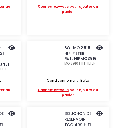
ter au
Connectez-vous
pour ajouter au
panier
R
BOL MO 3916
31
HIFI FILTER
Réf : HIFMO3916
MO 3916
HIFI FILTER
O3431
FILTER
e
Conditionnement : Boîte
ter au
Connectez-vous
pour ajouter au
panier
DE
BOUCHON DE
RESERVOIR
FI
TCO 499 HIFI