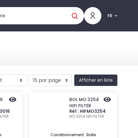
FR
Afficher en liste
16
BOL MO 3254
HIFI FILTER
O3016
Réf : HIFMO3254
FILTER
MO 3254
HIFI FILTER
e
Conditionnement : Boîte