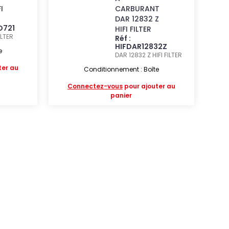
I
CARBURANT
DAR 12832 Z
O721
HIFI FILTER
ILTER
Réf :
HIFDAR12832Z
e
DAR 12832 Z
HIFI FILTER
ter au
Conditionnement : Boîte
Connectez-vous
pour ajouter au
panier