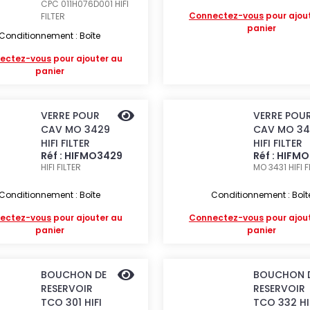
CPC 011H076D001
HIFI
Connectez-vous
pour ajou
FILTER
panier
Conditionnement : Boîte
ectez-vous
pour ajouter au
panier
VERRE POUR
VERRE POU
CAV MO 3429
CAV MO 34
HIFI FILTER
HIFI FILTER
Réf : HIFMO3429
Réf : HIFM
HIFI FILTER
MO 3431
HIFI 
Conditionnement : Boîte
Conditionnement : Boît
ectez-vous
pour ajouter au
Connectez-vous
pour ajou
panier
panier
BOUCHON DE
BOUCHON 
RESERVOIR
RESERVOIR
TCO 301 HIFI
TCO 332 HI