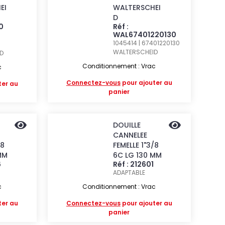
EI
WALTERSCHEI
D
0
Réf :
WAL67401220130
1045414 | 67401220130
WALTERSCHEID
D
Conditionnement : Vrac
c
Connectez-vous
pour ajouter au
ter au
panier
DOUILLE
CANNELEE
/8
FEMELLE 1"3/8
MM
6C LG 130 MM
6
Réf : 212601
ADAPTABLE
c
Conditionnement : Vrac
ter au
Connectez-vous
pour ajouter au
panier