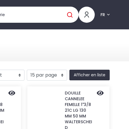
FR
Afficher en liste
DOUILLE
CANNELEE
/8
FEMELLE 1"3/8
MM
21C LG 130
MM 50 MM
EI
WALTERSCHEI
D