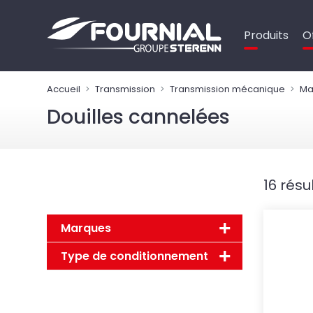
Panneau de gestion des cookies
Produits
O
Accueil
Transmission
Transmission mécanique
Ma
Douilles cannelées
16 résu
Marques
Type de conditionnement