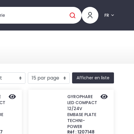
FR
Afficher en liste
E
GYROPHARE
CT
LED COMPACT
12/24V
UE
EMBASE PLATE
TECHNI-
POWER
47
Réf : 1207148