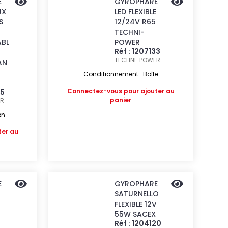
E
GYROPHARE
UX
LED FLEXIBLE
S
12/24V R65
TECHNI-
BL
POWER
Réf : 1207133
TECHNI-POWER
AN
Conditionnement : Boîte
Connectez-vous
pour ajouter au
45
panier
ER
on
ter au
E
GYROPHARE
SATURNELLO
FLEXIBLE 12V
55W SACEX
Réf : 1204120