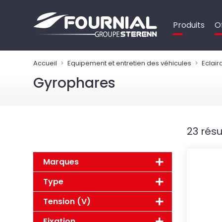
Panneau de gestion des cookies
Produits
O
Accueil
Equipement et entretien des véhicules
Eclair
Gyrophares
23 résu
Marques
Type
Tension (V)
Fixation