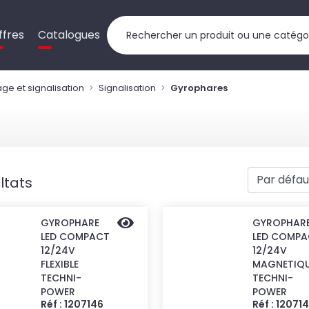
ffres
Catalogues
age et signalisation
Signalisation
Gyrophares
ltats
GYROPHARE
GYROPHAR
LED COMPACT
LED COMPA
12/24V
12/24V
FLEXIBLE
MAGNETIQ
TECHNI-
TECHNI-
POWER
POWER
Réf : 1207146
Réf : 12071