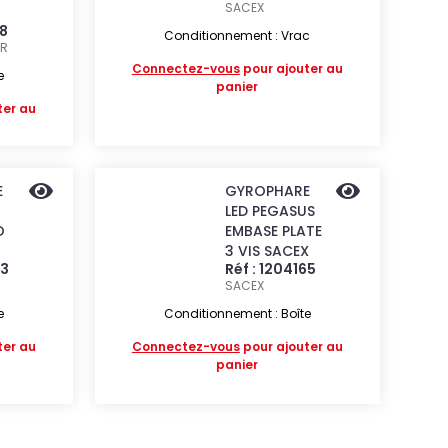
SACEX
38
Conditionnement : Vrac
ER
Connectez-vous
pour ajouter au
e
panier
ter au
E
GYROPHARE
LED PEGASUS
O
EMBASE PLATE
3 VIS SACEX
63
Réf : 1204165
SACEX
e
Conditionnement : Boîte
ter au
Connectez-vous
pour ajouter au
panier