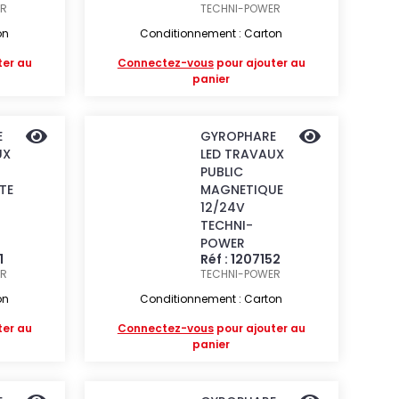
ER
TECHNI-POWER
on
Conditionnement : Carton
ter au
Connectez-vous
pour ajouter au
panier
E
GYROPHARE
UX
LED TRAVAUX
PUBLIC
TE
MAGNETIQUE
12/24V
TECHNI-
POWER
1
Réf : 1207152
ER
TECHNI-POWER
on
Conditionnement : Carton
ter au
Connectez-vous
pour ajouter au
panier