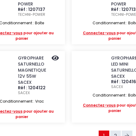
POWER
POWER
Réf : 1207137
Réf : 12071
TECHNI-POWER
TECHNI-POW
Conditionnement : Boîte
Conditionnement : Boît
ectez-vous
pour ajouter au
Connectez-vous
pour ajou
panier
panier
GYROPHARE
GYROPHAR
SATURNELLO
LED MINI
MAGNETIQUE
SATURNELL
12V 55W
SACEX
Réf : 12041
SACEX
SACEX
Réf : 1204122
SACEX
Conditionnement : Boît
Conditionnement : Vrac
Connectez-vous
pour ajou
panier
ectez-vous
pour ajouter au
panier
1
2