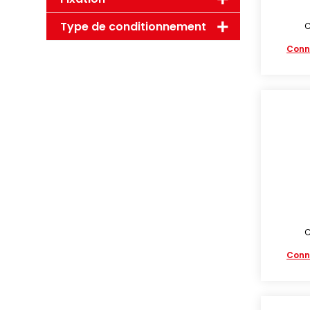
Type de conditionnement
C
Conn
C
Conn