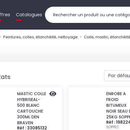
ffres
Catalogues
Peintures, colles, étanchéité, nettoyage
Colle, mastic, étanchéit
tats
MASTIC COLLE
ENROBE A
HYBRISEAL-
FROID
500 BLANC
BITUMEUX
CARTOUCHE
NOIR SEAU 
300ML DEN
25KG SOPP
Réf : 19822
BRAVEN
SOPPEC
Réf : 33085132