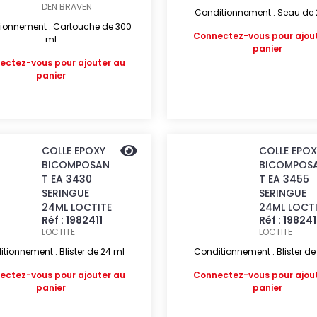
DEN BRAVEN
Conditionnement : Seau de
ionnement : Cartouche de 300
Connectez-vous
pour ajou
ml
panier
ectez-vous
pour ajouter au
panier
COLLE EPOXY
COLLE EPOX
BICOMPOSAN
BICOMPOS
T EA 3430
T EA 3455
SERINGUE
SERINGUE
24ML LOCTITE
24ML LOCT
Réf : 1982411
Réf : 19824
LOCTITE
LOCTITE
tionnement : Blister de 24 ml
Conditionnement : Blister de
ectez-vous
pour ajouter au
Connectez-vous
pour ajou
panier
panier