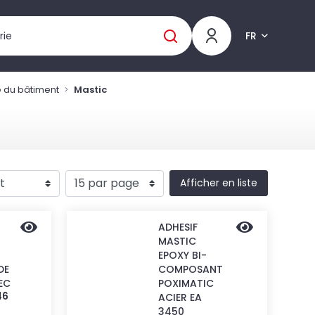
FR
é du bâtiment
Mastic
Afficher en liste
ADHESIF
MASTIC
EPOXY BI-
DE
COMPOSANT
EC
POXIMATIC
46
ACIER EA
3450