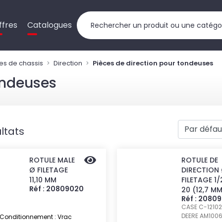
ffres
Catalogues
es de chassis
Direction
Pièces de direction pour tondeuses
ondeuses
ltats
ROTULE MALE
ROTULE DE
Ø FILETAGE
DIRECTION
11,10 MM
FILETAGE 1/
Réf : 20809020
20 (12,7 M
Réf : 2080
CASE C-12102
DEERE AM1006
Conditionnement : Vrac