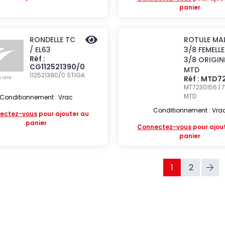
panier
RONDELLE TC
ROTULE MA
/ EL63
3/8 FEMELLE
Réf :
3/8 ORIGIN
CG112521390/0
MTD
112521390/0
STIGA
Réf : MTD7
MT7230156 | 
MTD
Conditionnement : Vrac
Conditionnement : Vra
ectez-vous
pour ajouter au
panier
Connectez-vous
pour ajou
panier
1
2