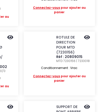
Connectez-vous
pour ajouter au
c
panier
ter au
ROTULE DE
DIRECTION
Ø
POUR MTD
(7230156)
Réf : 20809015
9/
MTD 7230156 | 7233018
9002
Conditionnement : Vrac
0/0
Connectez-vous
pour ajouter au
c
panier
ter au
SUPPORT DE
PONT ARRIERE