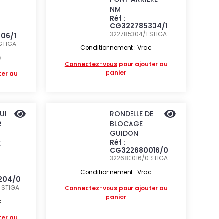
NM
Réf :
CG322785304/1
322785304/1
STIGA
06/1
STIGA
Conditionnement : Vrac
c
Connectez-vous
pour ajouter au
panier
ter au
UI
RONDELLE DE
R
BLOCAGE
GUIDON
Réf :
E
CG322680016/0
322680016/0
STIGA
Conditionnement : Vrac
204/0
0
STIGA
Connectez-vous
pour ajouter au
panier
c
ter au