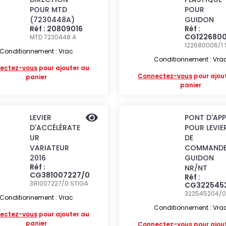
POUR MTD
POUR
(7230448A)
GUIDON
Réf : 20809016
Réf :
CG1226800
MTD 7230448 A
122680006/1
Conditionnement : Vrac
Conditionnement : Vra
ectez-vous
pour ajouter au
Connectez-vous
pour ajou
panier
panier
LEVIER
PONT D'APP
D'ACCÉLÉRATE
POUR LEVIE
UR
DE
VARIATEUR
COMMAND
2016
GUIDON
Réf :
NR/NT
CG381007227/0
Réf :
381007227/0
STIGA
CG322545
322545204/
Conditionnement : Vrac
Conditionnement : Vra
ectez-vous
pour ajouter au
panier
Connectez-vous
pour ajou