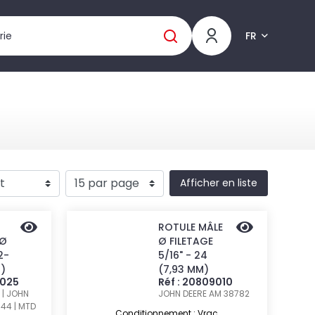
FR
Afficher en liste
ROTULE MÂLE
 Ø
Ø FILETAGE
2-
5/16" - 24
M)
(7,93 MM)
9025
Réf : 20809010
 | JOHN
JOHN DEERE AM 38782
44 | MTD
Conditionnement : Vrac