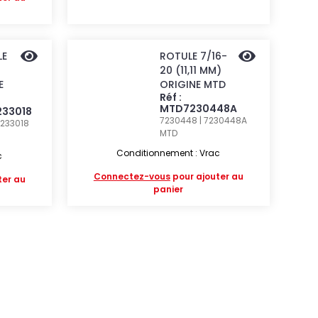
LE
ROTULE 7/16-
20 (11,11 MM)
E
ORIGINE MTD
Réf :
MTD7230448A
233018
7230448 | 7230448A
7233018
MTD
Conditionnement : Vrac
c
Connectez-vous
pour ajouter au
ter au
panier