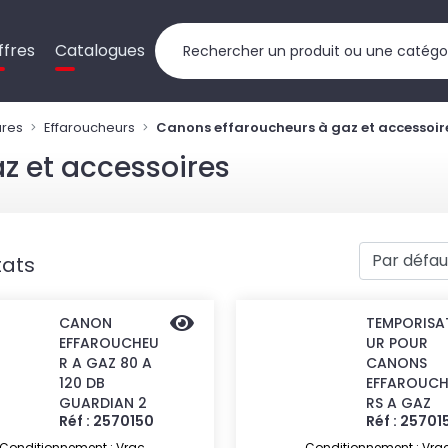
ffres
Catalogues
ures
Effaroucheurs
Canons effaroucheurs à gaz et accessoir
z et accessoires
tats
CANON
TEMPORISA
EFFAROUCHEU
UR POUR
R A GAZ 80 A
CANONS
120 DB
EFFAROUCH
GUARDIAN 2
RS A GAZ
Réf : 2570150
Réf : 25701
Conditionnement : Vrac
Conditionnement : Vra