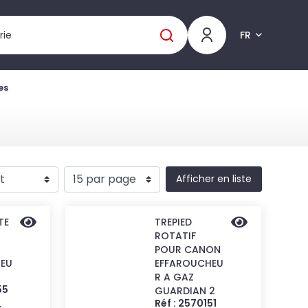
FR
es
Afficher en liste
TE
TREPIED
ROTATIF
POUR CANON
EU
EFFAROUCHEU
R A GAZ
55
GUARDIAN 2
Réf : 2570151
c