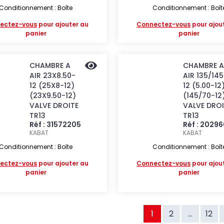
Conditionnement : Boîte
Conditionnement : Boît
ectez-vous
pour ajouter au
Connectez-vous
pour ajou
panier
panier
CHAMBRE A
CHAMBRE A
AIR 23X8.50-
AIR 135/145
12 (25X8-12)
12 (5.00-12
(23X9.50-12)
(145/70-12
VALVE DROITE
VALVE DROI
TR13
TR13
Réf : 31572205
Réf : 2029
KABAT
KABAT
Conditionnement : Boîte
Conditionnement : Boît
ectez-vous
pour ajouter au
Connectez-vous
pour ajou
panier
panier
1
2
...
12