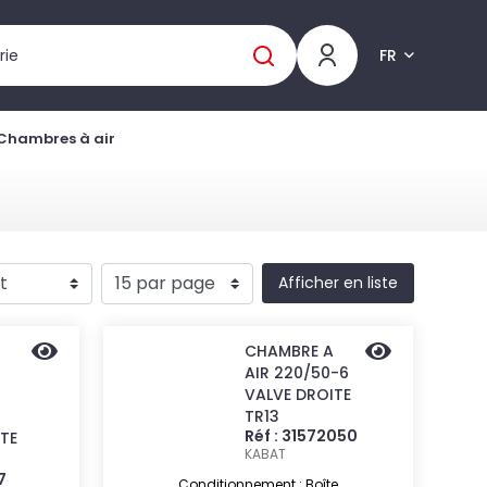
FR
Chambres à air
Afficher en liste
CHAMBRE A
AIR 220/50-6
VALVE DROITE
TR13
Réf : 31572050
TE
KABAT
7
Conditionnement : Boîte