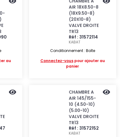
CHAMBRE A
AIR 18X8.50-8
80-
(18X9.50-8)
)
(20X10-8)
VE
VALVE DROITE
3
TR13
090
Réf : 31572114
KABAT
e
Conditionnement : Boîte
ter au
Connectez-vous
pour ajouter au
panier
CHAMBRE A
AIR 145/155-
10 (4.50-10)
(5.00-10)
TE
VALVE DROITE
TR13
147
Réf : 31572152
KABAT