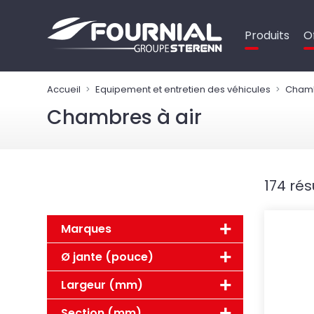
Panneau de gestion des cookies
Produits
O
Accueil
Equipement et entretien des véhicules
Chamb
Chambres à air
174 rés
Marques
Ø jante (pouce)
Largeur (mm)
Section (mm)