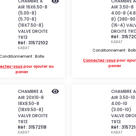
CHAMBRE A
CHAMBRE A
AIR 16X6.50-8
AIR 3.50-8
(5.00-8)
4.00-8 (4.
(5.70-8)
8) (380-90
(16X7.50-8)
(16-4) VAL
VALVE DROITE
DROITE TR1
Réf : 31572
TR13
KABAT
Réf : 31572102
KABAT
Conditionnement : Boît
Conditionnement : Boîte
Connectez-vous
pour ajou
panier
ectez-vous
pour ajouter au
panier
CHAMBRE A
CHAMBRE A
AIR 20X10-8
AIR 3.50-10
18X8.50-8
4.00-10
(18X9.50-8)
(3.00-10)
VALVE DROITE
VALVE DROI
TR13
TR13
Réf : 31572118
Réf : 31572
KABAT
KABAT