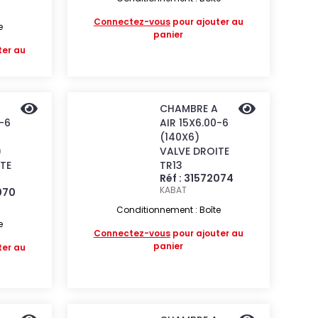
Connectez-vous
pour ajouter au
e
panier
ter au
CHAMBRE A
0-6
AIR 15X6.00-6
(140X6)
)
VALVE DROITE
TE
TR13
Réf : 31572074
KABAT
070
Conditionnement : Boîte
e
Connectez-vous
pour ajouter au
panier
ter au