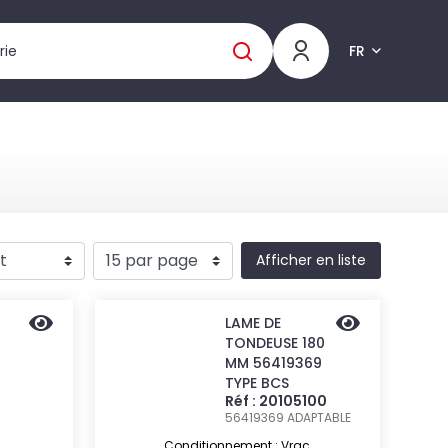
FR
Afficher en liste
LAME DE
TONDEUSE 180
MM 56419369
TYPE BCS
Réf : 20105100
56419369
ADAPTABLE
Conditionnement : Vrac