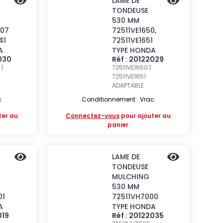
LAME DE
TONDEUSE
530 MM
407
72511VE1650,
41
72511VE1651
A
TYPE HONDA
2030
Réf : 20122029
|
72511VE1650 |
72511VE1651
ADAPTABLE
c
Conditionnement : Vrac
ter au
Connectez-vous
pour ajouter au
panier
LAME DE
TONDEUSE
MULCHING
530 MM
01
72511VH7000
A
TYPE HONDA
019
Réf : 20122035