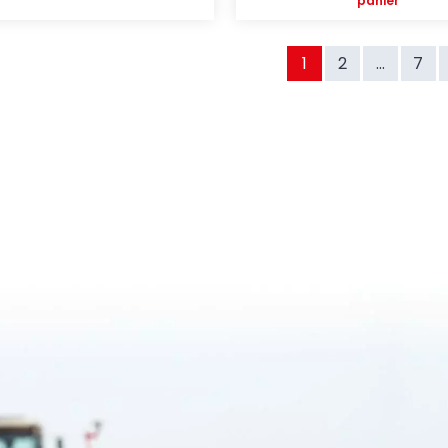
panier
1
2
...
7