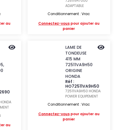
72511VH7000
ADAPTABLE
c
Conditionnement : Vrac
ter au
Connectez-vous
pour ajouter au
panier
LAME DE
TONDEUSE
415 MM
5,
72511VA9H50
90
ORIGINE
HONDA
Réf :
HO72511VA9H50
72511VA9H50
HONDA
2690
POWER EQUIPEMENT
HONDA
Conditionnement : Vrac
EMENT
Connectez-vous
pour ajouter au
c
panier
ter au