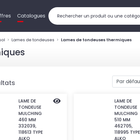
ffres
Catalogues
sol
Lames de tondeuses
Lames de tondeuses thermiques
miques
ltats
LAME DE
LAME DE
TONDEUSE
TONDEUSE
MULCHING
MULCHING
460 MM
510 MM
332039,
462705,
118613 TYPE
118995 TYPE
ALKO
ALKO