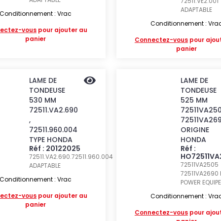
72511.VE2.001
ADAPTABLE
Conditionnement : Vrac
Conditionnement : Vra
ectez-vous
pour ajouter au
panier
Connectez-vous
pour ajou
panier
LAME DE
LAME DE
TONDEUSE
TONDEUSE
530 MM
525 MM
72511.VA2.690
72511VA250
,
72511VA26
72511.960.004
ORIGINE
TYPE HONDA
HONDA
Réf : 20122025
Réf :
HO72511VA
72511.VA2.690.72511.960.004
72511VA2505
ADAPTABLE
72511VA2690
Conditionnement : Vrac
POWER EQUIP
ectez-vous
pour ajouter au
Conditionnement : Vra
panier
Connectez-vous
pour ajou