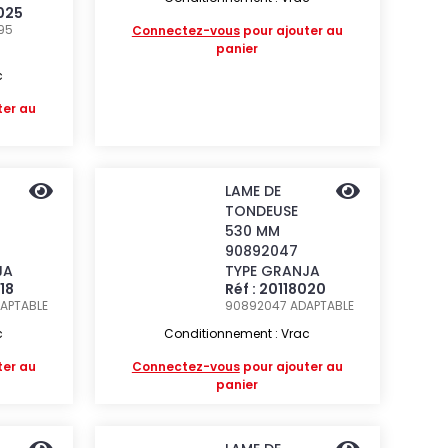
2025
995
Connectez-vous
pour ajouter au
panier
c
ter au
LAME DE
TONDEUSE
530 MM
90892047
JA
TYPE GRANJA
018
Réf : 20118020
APTABLE
90892047
ADAPTABLE
c
Conditionnement : Vrac
ter au
Connectez-vous
pour ajouter au
panier