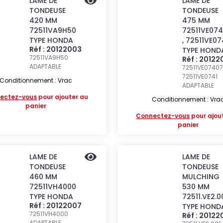
LAME DE
LAME DE
TONDEUSE
TONDEUSE
420 MM
475 MM
72511VA9H50
72511VE07
TYPE HONDA
, 72511VE07
Réf : 20122003
TYPE HOND
72511VA9H50
Réf : 2012
ADAPTABLE
72511VE07407 
72511VE0741
Conditionnement : Vrac
ADAPTABLE
ectez-vous
pour ajouter au
Conditionnement : Vra
panier
Connectez-vous
pour ajou
panier
LAME DE
LAME DE
TONDEUSE
TONDEUSE
460 MM
MULCHING
72511VH4000
530 MM
TYPE HONDA
72511.VE2.0
Réf : 20122007
TYPE HOND
72511VH4000
Réf : 20122
ADAPTABLE