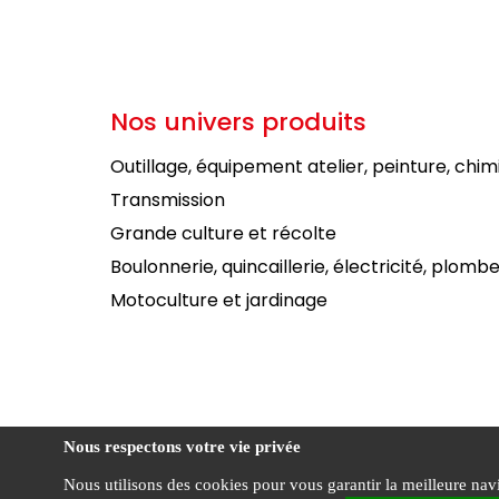
Nos univers produits
Outillage, équipement atelier, peinture, chim
Transmission
Grande culture et récolte
Boulonnerie, quincaillerie, électricité, plombe
Motoculture et jardinage
Nous respectons votre vie privée
Nous utilisons des cookies pour vous garantir la meilleure navig
Condi
FOURNIAL ©