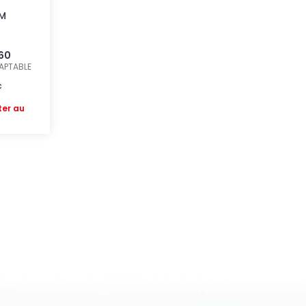
5
M
260
APTABLE
c
ter au