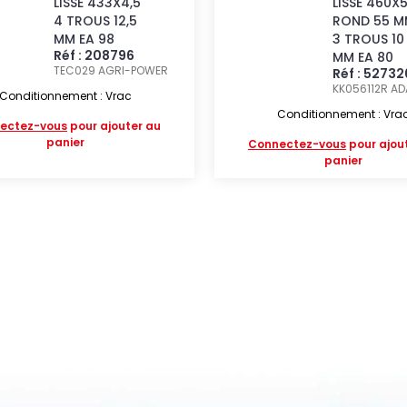
LISSE 433X4,5
LISSE 460X
4 TROUS 12,5
ROND 55 M
MM EA 98
3 TROUS 10
Réf : 208796
MM EA 80
TEC029
AGRI-POWER
Réf : 5273
KK056112R
AD
Conditionnement : Vrac
Conditionnement : Vra
ectez-vous
pour ajouter au
panier
Connectez-vous
pour ajou
panier