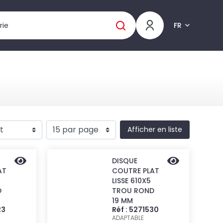
FR
Afficher en liste
DISQUE
AT
COUTRE PLAT
LISSE 610X5
D
TROU ROND
19 MM
23
Réf : 5271530
ADAPTABLE