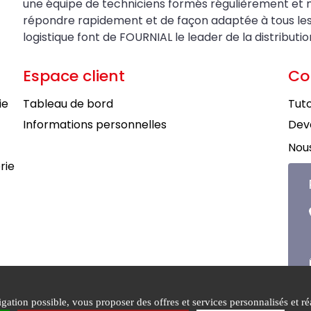
une équipe de techniciens formés régulièrement et 
répondre rapidement et de façon adaptée à tous les be
logistique font de FOURNIAL le leader de la distributi
Espace client
Co
ie
Tableau de bord
Tuto
Informations personnelles
Deve
Nous
rie
ation possible, vous proposer des offres et services personnalisés et réa
tions générales de
Mentions
Politiqu