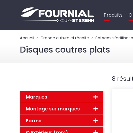
Panneau de gestion des cookies
Produits
O
Accueil
Grande culture et récolte
Sol semis fertilisati
Disques coutres plats
8 résul
Marques
Montage sur marques
Forme
Ø Extérieur (mm)