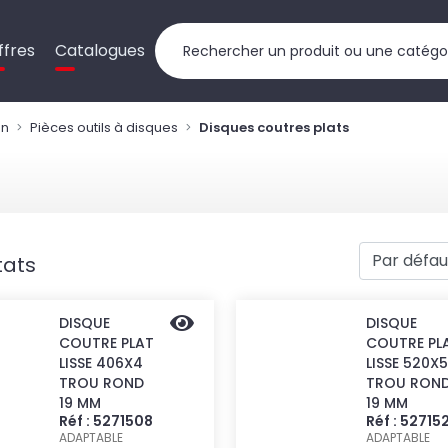
ffres
Catalogues
on
Pièces outils à disques
Disques coutres plats
tats
DISQUE
DISQUE
COUTRE PLAT
COUTRE PL
LISSE 406X4
LISSE 520X5
TROU ROND
TROU RON
19 MM
19 MM
Réf : 5271508
Réf : 52715
ADAPTABLE
ADAPTABLE