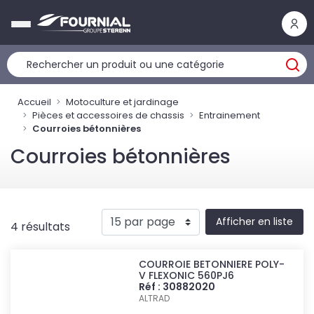
Panneau de gestion des cookies
Accueil
Motoculture et jardinage
Pièces et accessoires de chassis
Entrainement
Courroies bétonnières
Courroies bétonnières
Afficher en liste
4 résultats
COURROIE BETONNIERE POLY-
V FLEXONIC 560PJ6
Réf : 30882020
ALTRAD