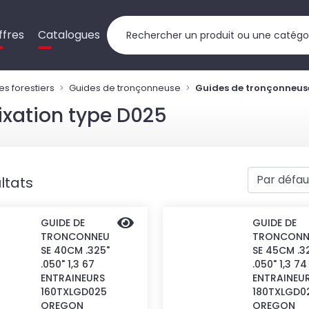
ffres
Catalogues
es forestiers
Guides de tronçonneuse
Guides de tronçonneuse
ixation type D025
ltats
GUIDE DE
GUIDE DE
TRONCONNEU
TRONCONN
SE 40CM .325"
SE 45CM .3
.050" 1,3 67
.050" 1,3 74
ENTRAINEURS
ENTRAINEU
160TXLGD025
180TXLGD0
OREGON
OREGON