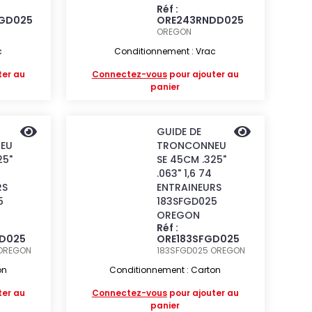
Réf :
LGD025
ORE243RNDD025
OREGON
c
Conditionnement : Vrac
ter au
Connectez-vous
pour ajouter au
panier
GUIDE DE
EU
TRONCONNEU
25"
SE 45CM .325"
.063" 1,6 74
RS
ENTRAINEURS
5
183SFGD025
OREGON
Réf :
GD025
ORE183SFGD025
OREGON
183SFGD025
OREGON
on
Conditionnement : Carton
ter au
Connectez-vous
pour ajouter au
panier