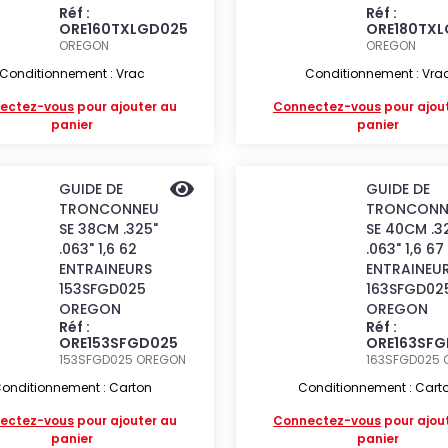
Réf :
Réf :
ORE160TXLGD025
ORE180TX
OREGON
OREGON
Conditionnement : Vrac
Conditionnement : Vra
ectez-vous
pour ajouter au
Connectez-vous
pour ajou
panier
panier
GUIDE DE
GUIDE DE
TRONCONNEU
TRONCONN
SE 38CM .325"
SE 40CM .3
.063" 1,6 62
.063" 1,6 67
ENTRAINEURS
ENTRAINEU
153SFGD025
163SFGD02
OREGON
OREGON
Réf :
Réf :
ORE153SFGD025
ORE163SF
153SFGD025
OREGON
163SFGD025
onditionnement : Carton
Conditionnement : Cart
ectez-vous
pour ajouter au
Connectez-vous
pour ajou
panier
panier