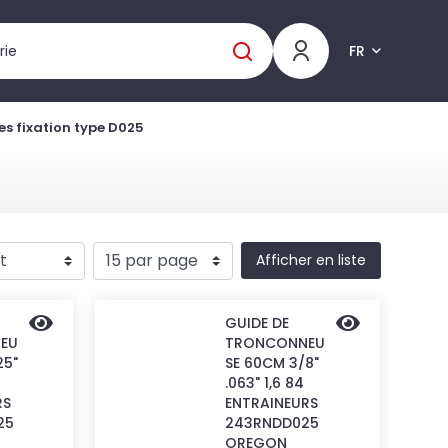
FR
s fixation type D025
Afficher en liste
GUIDE DE
EU
TRONCONNEU
25"
SE 60CM 3/8"
.063" 1,6 84
RS
ENTRAINEURS
25
243RNDD025
OREGON