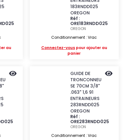
RS
ENTRAINEURS
25
183RNDD025
OREGON
Réf :
MD025
ORE183RNDD025
OREGON
c
Conditionnement : Vrac
ter au
Connectez-vous
pour ajouter au
panier
GUIDE DE
EU
TRONCONNEU
8"
SE 70CM 3/8"
.063" 1,6 91
RS
ENTRAINEURS
25
283RNDD025
OREGON
Réf :
DD025
ORE283RNDD025
OREGON
c
Conditionnement : Vrac