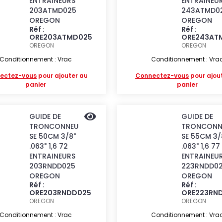
ENTRAINEURS
ENTRAINEU
203ATMD025
243ATMD0
OREGON
OREGON
Réf :
Réf :
ORE203ATMD025
ORE243AT
OREGON
OREGON
Conditionnement : Vrac
Conditionnement : Vra
ectez-vous
pour ajouter au
Connectez-vous
pour ajou
panier
panier
GUIDE DE
GUIDE DE
TRONCONNEU
TRONCONN
SE 50CM 3/8"
SE 55CM 3/
.063" 1,6 72
.063" 1,6 77
ENTRAINEURS
ENTRAINEU
203RNDD025
223RNDD0
OREGON
OREGON
Réf :
Réf :
ORE203RNDD025
ORE223RN
OREGON
OREGON
Conditionnement : Vrac
Conditionnement : Vra