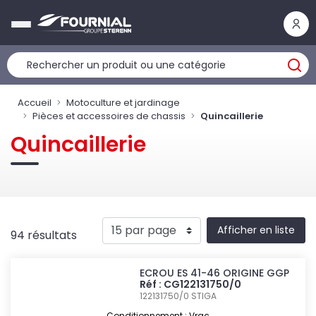
Panneau de gestion des cookies
Accueil
Motoculture et jardinage
Pièces et accessoires de chassis
Quincaillerie
Quincaillerie
Afficher en liste
94 résultats
ECROU ES 41-46 ORIGINE GGP
Réf : CG122131750/0
122131750/0
STIGA
Conditionnement : Vrac