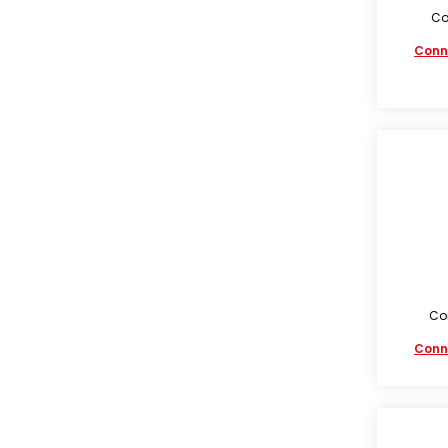
Co
Conn
Con
Conn