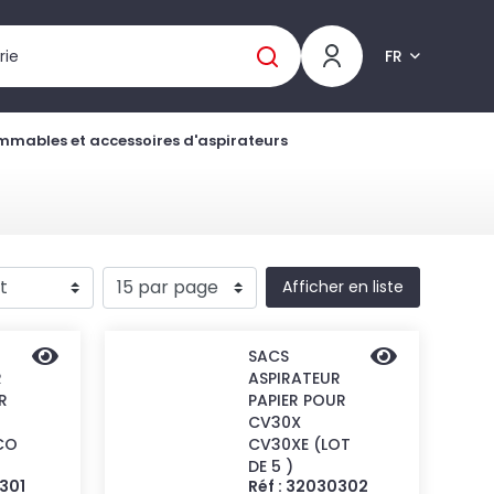
FR
mables et accessoires d'aspirateurs
Afficher en liste
SACS
R
ASPIRATEUR
R
PAPIER POUR
CV30X
CO
CV30XE (LOT
DE 5 )
0301
Réf : 32030302