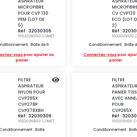
ASPIRATEUR
ASPIRATEU
MICROFIBRE
MICROFIBR
POUR CVP 130
CV CVP120 
PEM (LOT DE
ECO (LOT D
5)
3)
Réf : 32030305
Réf : 3203
1002028000
COMET
1002009100
nditionnement : Boîte de 5
Conditionnement : Boîte d
ectez-vous
pour ajouter au
Connectez-vous
pour ajou
panier
panier
FILTRE
FILTRE
ASPIRATEUR
ASPIRATEU
NYLON POUR
PANIER TIS
CVP265X
AVEC ANNE
CVP278P
POUR
CVP378XBH
CVP265X
Réf : 32030309
Réf : 3203
1002026800
COMET
1002010100
C
Conditionnement : Boîte
Conditionnement : Boît