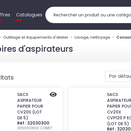
ffres
Catalogues
Outillage et équipements d'atelier
Lavage, nettoyage
Consom
res d'aspirateurs
ltats
SACS
SACS
ASPIRATEUR
ASPIRATEU
PAPIER POUR
PAPIER POU
CV20S (LOT
CV20X
DE 5)
CVP120 P E
Réf : 32030300
(LOT DE 5)
3050001600
COMET
Réf : 3203