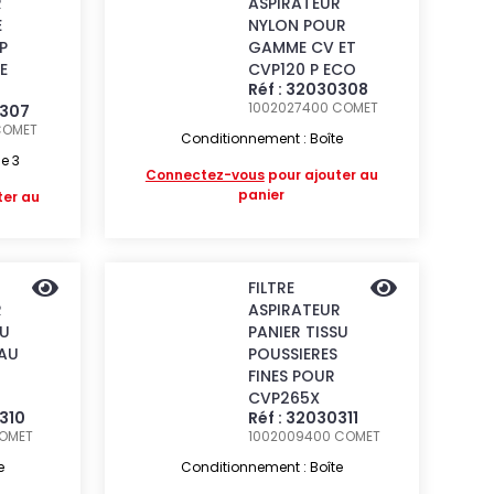
R
ASPIRATEUR
E
NYLON POUR
P
GAMME CV ET
E
CVP120 P ECO
Réf : 32030308
1002027400
COMET
0307
COMET
Conditionnement : Boîte
e 3
Connectez-vous
pour ajouter au
panier
ter au
FILTRE
R
ASPIRATEUR
SU
PANIER TISSU
AU
POUSSIERES
FINES POUR
CVP265X
0310
Réf : 32030311
OMET
1002009400
COMET
e
Conditionnement : Boîte