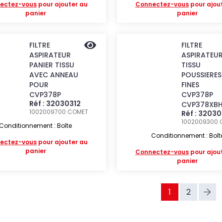
ectez-vous
pour ajouter au
Connectez-vous
pour ajou
panier
panier
FILTRE
FILTRE
ASPIRATEUR
ASPIRATEU
PANIER TISSU
TISSU
AVEC ANNEAU
POUSSIERES
POUR
FINES
CVP378P
CVP378P
Réf : 32030312
CVP378XB
1002009700
COMET
Réf : 32030
1002009300
Conditionnement : Boîte
Conditionnement : Boît
ectez-vous
pour ajouter au
panier
Connectez-vous
pour ajou
panier
1
2