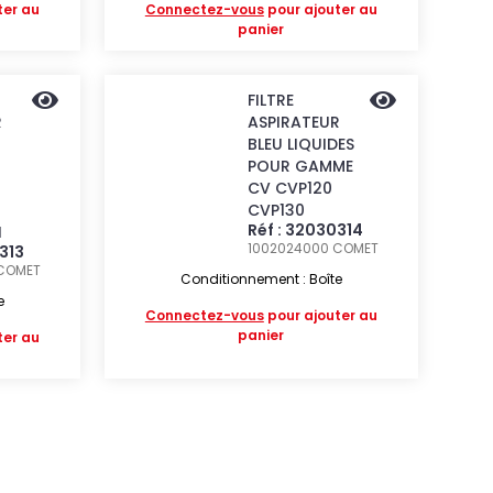
ter au
Connectez-vous
pour ajouter au
panier
FILTRE
R
ASPIRATEUR
BLEU LIQUIDES
POUR GAMME
CV CVP120
CVP130
Réf : 32030314
H
1002024000
COMET
313
COMET
Conditionnement : Boîte
e
Connectez-vous
pour ajouter au
panier
ter au