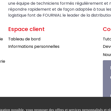
une équipe de techniciens formés régulièrement et 
répondre rapidement et de façon adaptée à tous les be
logistique font de FOURNIAL le leader de la distributi
Espace client
Co
ie
Tableau de bord
Tuto
Informations personnelles
Deve
Nous
rie
ation possible, vous proposer des offres et services personnalisés et réa