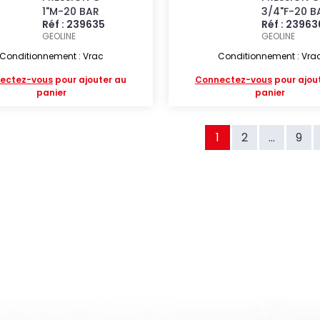
1"M-20 BAR
3/4"F-20 B
Réf : 239635
Réf : 23963
GEOLINE
GEOLINE
Conditionnement : Vrac
Conditionnement : Vra
ectez-vous
pour ajouter au
Connectez-vous
pour ajou
panier
panier
1
2
...
9