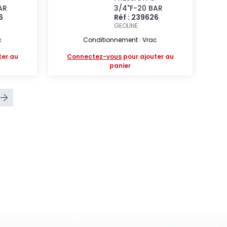
AR
3/4"F-20 BAR
6
Réf : 239626
GEOLINE
c
Conditionnement : Vrac
ter au
Connectez-vous
pour ajouter au
panier