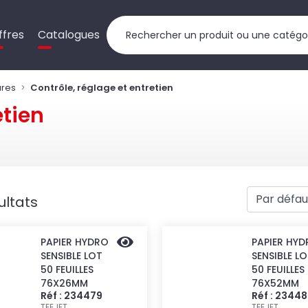
ffres
Catalogues
ures
Contrôle, réglage et entretien
etien
ultats
PAPIER HYDRO
PAPIER HY
SENSIBLE LOT
SENSIBLE L
50 FEUILLES
50 FEUILLES
76X26MM
76X52MM
Réf : 234479
Réf : 2344
TEEJET
TEEJET