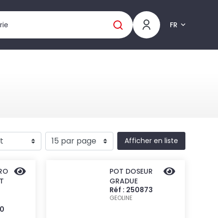
FR
Afficher en liste
DRO
POT DOSEUR
OT
GRADUE
Réf : 250873
GEOLINE
80