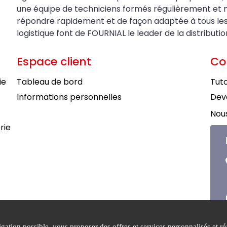
une équipe de techniciens formés régulièrement et 
répondre rapidement et de façon adaptée à tous les be
logistique font de FOURNIAL le leader de la distributi
Espace client
Co
ie
Tableau de bord
Tuto
Informations personnelles
Deve
Nous
rie
ation possible, vous proposer des offres et services personnalisés et réa