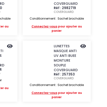
RD
COVERGUARD
00
Réf : 2982719
D
COVERGUARD
ochable
Conditionnement : Sachet brochable
ter au
Connectez-vous
pour ajouter au
panier
LUNETTES
TI
MASQUE ANTI
4
UV ANTI BUEE
MONTURE
RD
SOUPLE
4
COVERGUARD
D
Réf : 257353
COVERGUARD
er
Conditionnement : Sachet brochable
ter au
Connectez-vous
pour ajouter au
panier