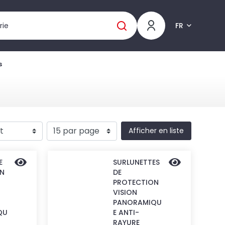
FR
s
Afficher en liste
E
SURLUNETTES
N
DE
PROTECTION
VISION
PANORAMIQU
QU
E ANTI-
RAYURE