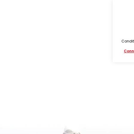
Condit
Conn