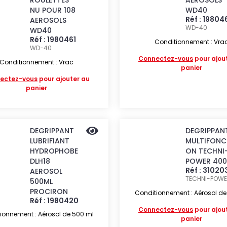
ROULETTES
AEROSOLS
NU POUR 108
WD40
Réf : 19804
AEROSOLS
WD-40
WD40
Réf : 1980461
Conditionnement : Vra
WD-40
Connectez-vous
pour ajou
Conditionnement : Vrac
panier
ectez-vous
pour ajouter au
panier
DEGRIPPANT
DEGRIPPAN
LUBRIFIANT
MULTIFONC
HYDROPHOBE
ON TECHNI
DLH18
POWER 400
Réf : 31020
AEROSOL
TECHNI-POW
500ML
PROCIRON
Conditionnement : Aérosol d
Réf : 1980420
Connectez-vous
pour ajou
ionnement : Aérosol de 500 ml
panier