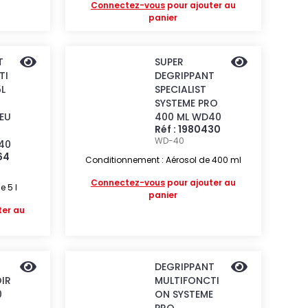
Connectez-vous
pour ajouter au
panier
T
SUPER
TI
DEGRIPPANT
L
SPECIALIST
SYSTEME PRO
EU
400 ML WD40
Réf : 1980430
WD-40
40
64
Conditionnement : Aérosol de 400 ml
Connectez-vous
pour ajouter au
 5 l
panier
ter au
R
DEGRIPPANT
IR
MULTIFONCTI
0
ON SYSTEME