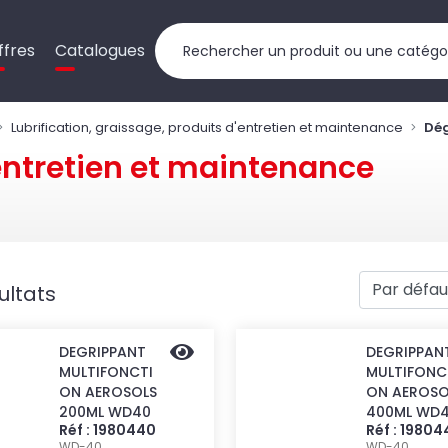
ffres
Catalogues
Lubrification, graissage, produits d'entretien et maintenance
Dég
entretien et maintenance
ultats
DEGRIPPANT
DEGRIPPAN
MULTIFONCTI
MULTIFONC
ON AEROSOLS
ON AEROSO
200ML WD40
400ML WD
Réf : 1980440
Réf : 19804
WD-40
WD-40