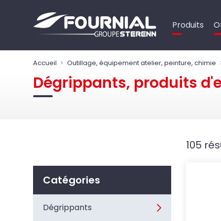
Panneau de gestion des cookies
Produits
O
Accueil
Outillage, équipement atelier, peinture, chimie
Dégrippants, produits d'
105 rés
Catégories
Dégrippants