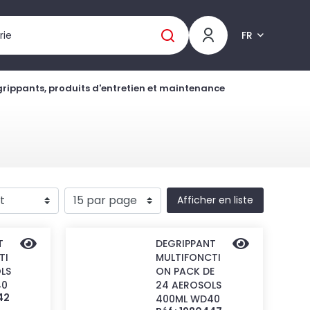
FR
rippants, produits d'entretien et maintenance
Afficher en liste
T
DEGRIPPANT
TI
MULTIFONCTI
LS
ON PACK DE
40
24 AEROSOLS
42
400ML WD40