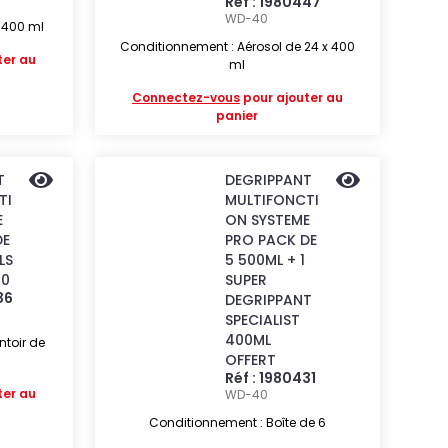
Réf : 1980447
WD-40
 400 ml
Conditionnement : Aérosol de 24 x 400
ter au
ml
Connectez-vous
pour ajouter au
panier
T
DEGRIPPANT
TI
MULTIFONCTI
E
ON SYSTEME
DE
PRO PACK DE
LS
5 500ML + 1
40
SUPER
36
DEGRIPPANT
SPECIALIST
400ML
ntoir de
OFFERT
Réf : 1980431
ter au
WD-40
Conditionnement : Boîte de 6