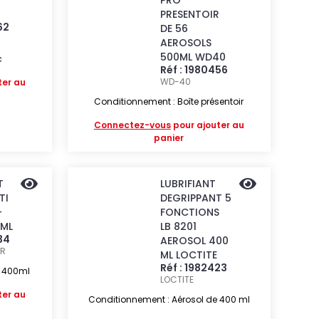
PRO
PRESENTOIR
62
DE 56
AEROSOLS
500ML WD40
c
Réf : 1980456
WD-40
ter au
Conditionnement : Boîte présentoir
Connectez-vous
pour ajouter au
panier
T
LUBRIFIANT
TI
DEGRIPPANT 5
-
FONCTIONS
ML
LB 8201
34
AEROSOL 400
ER
ML LOCTITE
Réf : 1982423
e 400ml
LOCTITE
ter au
Conditionnement : Aérosol de 400 ml