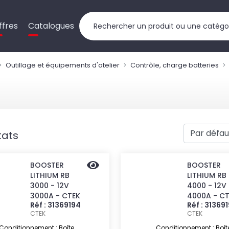
ffres
Catalogues
Outillage et équipements d'atelier
Contrôle, charge batteries
tats
BOOSTER
BOOSTER
LITHIUM RB
LITHIUM RB
3000 - 12V
4000 - 12V
3000A - CTEK
4000A - C
Réf : 31369194
Réf : 31369
CTEK
CTEK
Conditionnement : Boîte
Conditionnement : Boît