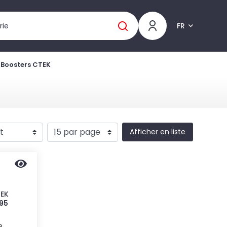
FR
Boosters CTEK
Afficher en liste
TEK
195
e