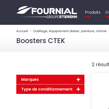
Panneau de gestion des cookies
Produits
O
Accueil
Outillage, équipement atelier, peinture, chimie
Boosters CTEK
2 résul
Marques
Type de conditionnement