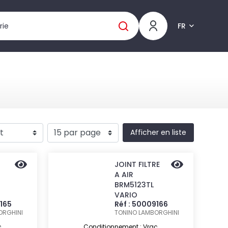
FR
Afficher en liste
JOINT FILTRE
A AIR
BRM5123TL
VARIO
9165
Réf : 50009166
ORGHINI
TONINO LAMBORGHINI
c
Conditionnement : Vrac