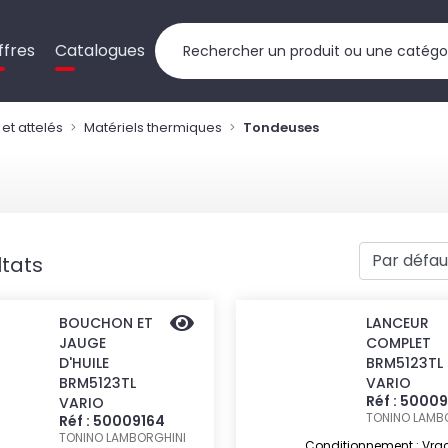
ffres
Catalogues
et attelés
Matériels thermiques
Tondeuses
ltats
BOUCHON ET
LANCEUR
JAUGE
COMPLET
D'HUILE
BRM5123TL
BRM5123TL
VARIO
Réf : 5000
VARIO
TONINO LAMB
Réf : 50009164
TONINO LAMBORGHINI
Conditionnement : Vra