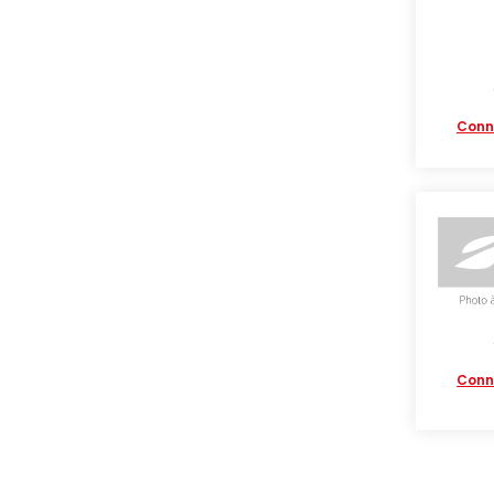
Conn
Conn