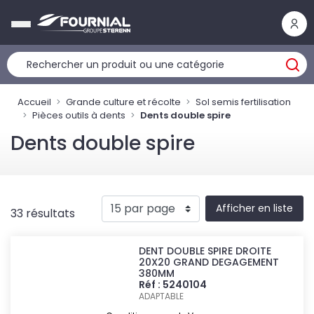
Panneau de gestion des cookies
Accueil
Grande culture et récolte
Sol semis fertilisation
Pièces outils à dents
Dents double spire
Dents double spire
Afficher en liste
33 résultats
DENT DOUBLE SPIRE DROITE
20X20 GRAND DEGAGEMENT
380MM
Réf : 5240104
ADAPTABLE