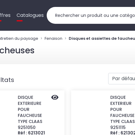
ffres
Catalogues
ntretien du paysage
Fenaison
Disques et assiettes de fauche
ucheuses
ltats
DISQUE
DISQUE
EXTERIEURE
EXTERIEUR
POUR
POUR
FAUCHEUSE
FAUCHEUSE
TYPE CLAAS
TYPE CLAAS
9251050
9251115
Réf : 6213021
Réf : 62130