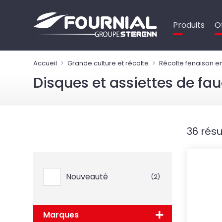
Panneau de gestion des cookies
Produits
O
Accueil
Grande culture et récolte
Récolte fenaison e
Disques et assiettes de fa
36 résu
Nouveauté
(2)
Marques