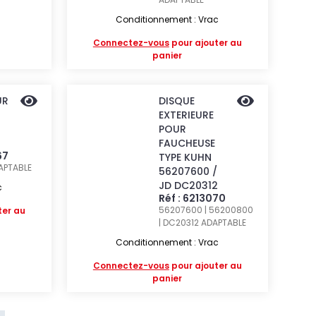
Conditionnement : Vrac
Connectez-vous
pour ajouter au
panier
UR
DISQUE
EXTERIEURE
POUR
FAUCHEUSE
67
TYPE KUHN
APTABLE
56207600 /
JD DC20312
c
Réf : 6213070
56207600 | 56200800
ter au
| DC20312
ADAPTABLE
Conditionnement : Vrac
Connectez-vous
pour ajouter au
panier