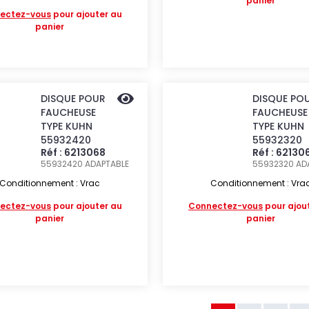
panier
ectez-vous
pour ajouter au
panier
DISQUE POUR
DISQUE PO
FAUCHEUSE
FAUCHEUSE
TYPE KUHN
TYPE KUHN
55932420
55932320
Réf : 6213068
Réf : 62130
55932420
ADAPTABLE
55932320
AD
Conditionnement : Vrac
Conditionnement : Vra
ectez-vous
pour ajouter au
Connectez-vous
pour ajou
panier
panier