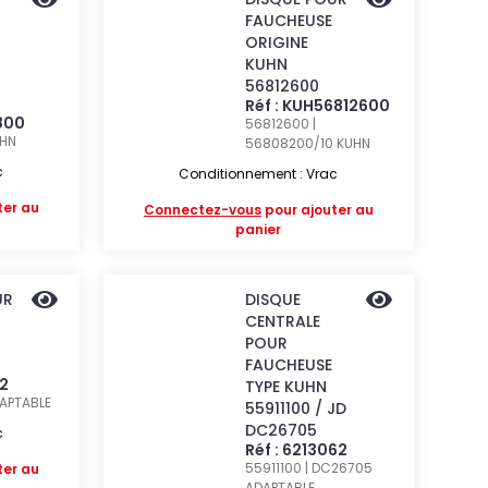
FAUCHEUSE
ORIGINE
KUHN
56812600
Réf : KUH56812600
800
56812600 |
HN
56808200/10
KUHN
c
Conditionnement : Vrac
ter au
Connectez-vous
pour ajouter au
panier
UR
DISQUE
CENTRALE
POUR
FAUCHEUSE
12
TYPE KUHN
APTABLE
55911100 / JD
DC26705
c
Réf : 6213062
55911100 | DC26705
ter au
ADAPTABLE