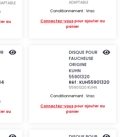
ADAPTABLE
DAPTABLE
Conditionnement : Vrac
c
Connectez-vous
pour ajouter au
ter au
panier
UR
DISQUE POUR
FAUCHEUSE
ORIGINE
KUHN
55901320
34
Réf : KUH55901320
55901320
KUHN
Conditionnement : Vrac
c
Connectez-vous
pour ajouter au
ter au
panier
DISQUE POUR