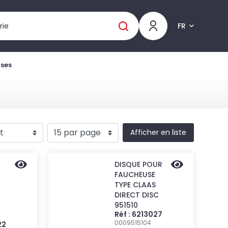
FR
uses
Afficher en liste
DISQUE POUR
FAUCHEUSE
TYPE CLAAS
DIRECT DISC
951510
Réf : 6213027
0009515104
22