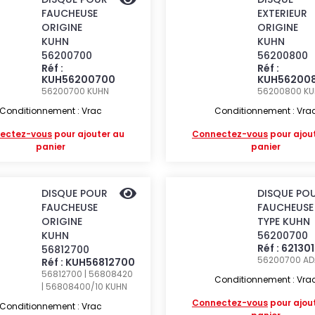
FAUCHEUSE
EXTERIEUR
ORIGINE
ORIGINE
KUHN
KUHN
56200700
56200800
Réf :
Réf :
KUH56200700
KUH56200
56200700
KUHN
56200800
KU
Conditionnement : Vrac
Conditionnement : Vra
ectez-vous
pour ajouter au
Connectez-vous
pour ajou
panier
panier
DISQUE POUR
DISQUE PO
FAUCHEUSE
FAUCHEUSE
ORIGINE
TYPE KUHN
KUHN
56200700
Réf : 62130
56812700
56200700
AD
Réf : KUH56812700
56812700 | 56808420
Conditionnement : Vra
| 56808400/10
KUHN
Connectez-vous
pour ajou
Conditionnement : Vrac