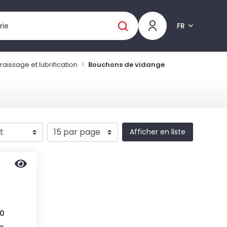
FR
aissage et lubrification
Bouchons de vidange
Afficher en liste
10
er