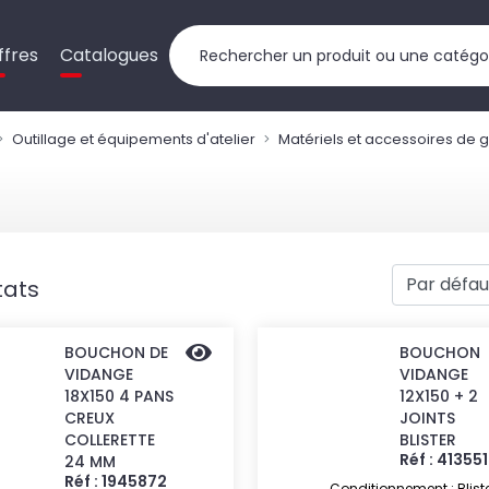
ffres
Catalogues
Outillage et équipements d'atelier
Matériels et accessoires de gr
tats
BOUCHON DE
BOUCHON
VIDANGE
VIDANGE
18X150 4 PANS
12X150 + 2
CREUX
JOINTS
COLLERETTE
BLISTER
Réf : 41355
24 MM
Réf : 1945872
Conditionnement : Blist