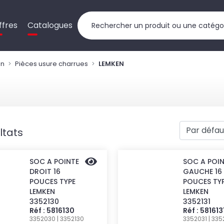
ffres
Catalogues
on
Pièces usure charrues
LEMKEN
ltats
SOC A POINTE
SOC A POI
DROIT 16
GAUCHE 16
POUCES TYPE
POUCES TY
LEMKEN
LEMKEN
3352130
3352131
Réf : 5816130
Réf : 581613
3352030 | 3352130
3352031 | 335