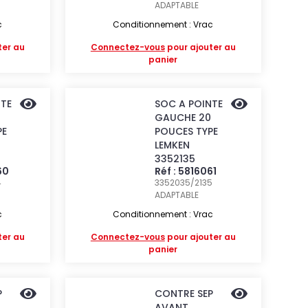
ADAPTABLE
c
Conditionnement : Vrac
ter au
Connectez-vous
pour ajouter au
panier
NTE
SOC A POINTE
GAUCHE 20
PE
POUCES TYPE
LEMKEN
3352135
60
Réf : 5816061
4
3352035/2135
ADAPTABLE
c
Conditionnement : Vrac
ter au
Connectez-vous
pour ajouter au
panier
P
CONTRE SEP
AVANT