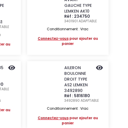
PE
GAUCHE TYPE
LEMKEN AK10
Réf : 234750
3401901
ADAPTABLE
41
TABLE
Conditionnement : Vrac
c
Connectez-vous
pour ajouter au
panier
ter au
85
AILERON
BOULONNE
DROIT TYPE
80
AS2 LEMKEN
TABLE
3492890
Réf : 5816180
c
3492890
ADAPTABLE
Conditionnement : Vrac
ter au
Connectez-vous
pour ajouter au
panier