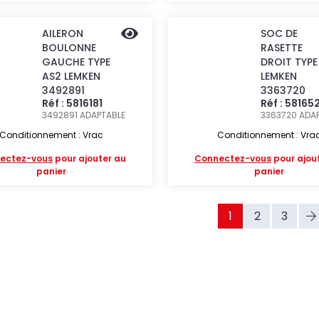
AILERON
SOC DE
BOULONNE
RASETTE
GAUCHE TYPE
DROIT TYPE
AS2 LEMKEN
LEMKEN
3492891
3363720
Réf : 5816181
Réf : 58165
3492891
ADAPTABLE
3363720
ADA
Conditionnement : Vrac
Conditionnement : Vra
ectez-vous
pour ajouter au
Connectez-vous
pour ajou
panier
panier
1
2
3