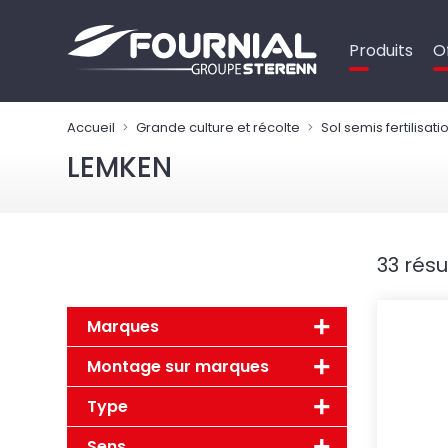
Panneau de gestion des cookies
Produits
O
Accueil
Grande culture et récolte
Sol semis fertilisati
LEMKEN
33 résu
Marques
Montage sur marques
Type
Sens