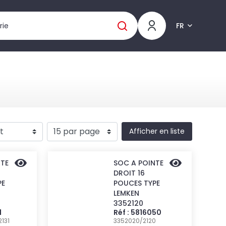
FR
Afficher en liste
NTE
SOC A POINTE
DROIT 16
PE
POUCES TYPE
LEMKEN
3352120
1
Réf : 5816050
2131
3352020/2120