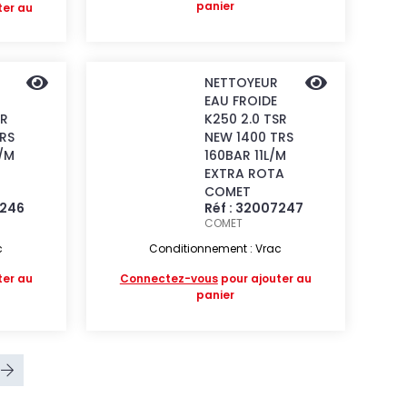
panier
ter au
NETTOYEUR
EAU FROIDE
SR
K250 2.0 TSR
RS
NEW 1400 TRS
L/M
160BAR 11L/M
EXTRA ROTA
COMET
7246
Réf : 32007247
COMET
c
Conditionnement : Vrac
ter au
Connectez-vous
pour ajouter au
panier