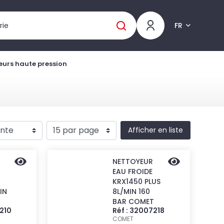
FR
eurs haute pression
Afficher en liste
NETTOYEUR
EAU FROIDE
KRX1450 PLUS
IN
8L/MIN 160
BAR COMET
7210
Réf : 32007218
COMET