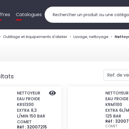
ffres
Catalogues
Outillage et équipements d'atelier
Lavage, nettoyage
Nettoy
ltats
NETTOYEUR
NETTOYEUR
EAU FROIDE
EAU FROIDE
KRS1300
KRM1100
EXTRA 8,3
EXTRA 6L/M
L/MIN 150 BAR
125 BAR
Réf : 3200
COMET
COMET
Réf : 32007215