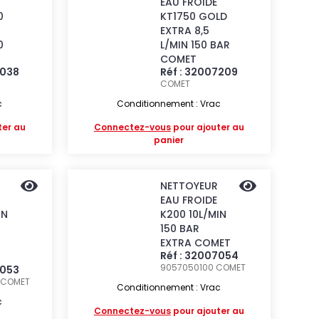
EAU FROIDE
0
KT1750 GOLD
EXTRA 8,5
0
L/MIN 150 BAR
T
COMET
7038
Réf : 32007209
COMET
c
Conditionnement : Vrac
ter au
Connectez-vous
pour ajouter au
panier
NETTOYEUR
EAU FROIDE
IN
K200 10L/MIN
150 BAR
EXTRA COMET
Réf : 32007054
9057050100
COMET
7053
COMET
Conditionnement : Vrac
c
Connectez-vous
pour ajouter au