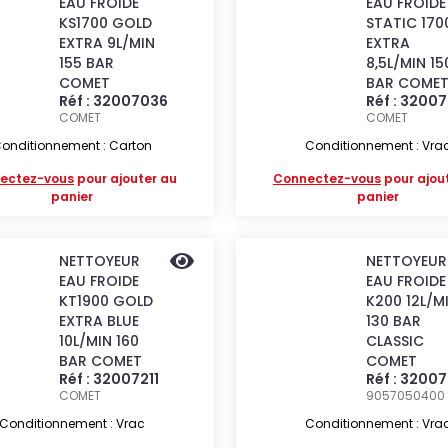
EAU FROIDE
EAU FROIDE
KS1700 GOLD
STATIC 170
EXTRA 9L/MIN
EXTRA
155 BAR
8,5L/MIN 15
COMET
BAR COME
Réf : 32007036
Réf : 3200
COMET
COMET
onditionnement : Carton
Conditionnement : Vra
ectez-vous
pour ajouter au
Connectez-vous
pour ajou
panier
panier
NETTOYEUR
NETTOYEUR
EAU FROIDE
EAU FROIDE
KT1900 GOLD
K200 12L/M
EXTRA BLUE
130 BAR
10L/MIN 160
CLASSIC
BAR COMET
COMET
Réf : 32007211
Réf : 3200
COMET
9057050400
Conditionnement : Vrac
Conditionnement : Vra