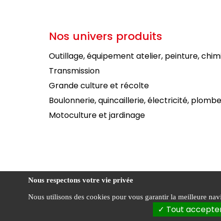
Nos univers produits
Outillage, équipement atelier, peinture, chim
Transmission
Grande culture et récolte
Boulonnerie, quincaillerie, électricité, plombe
Motoculture et jardinage
Nous respectons votre vie privée
Nous utilisons des cookies pour vous garantir la meilleure navig
Condi
FOURNIAL ©
Tout accepte
vente
2026