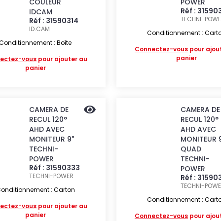
COULEUR
POWER
Réf : 31590
IDCAM
TECHNI-POW
Réf : 31590314
ID.CAM
Conditionnement : Cart
Conditionnement : Boîte
Connectez-vous
pour ajou
panier
ectez-vous
pour ajouter au
panier
CAMERA DE
CAMERA DE
RECUL 120°
RECUL 120°
AHD AVEC
AHD AVEC
MONITEUR 9"
MONITEUR 
TECHNI-
QUAD
POWER
TECHNI-
Réf : 31590333
POWER
TECHNI-POWER
Réf : 31590
TECHNI-POW
onditionnement : Carton
Conditionnement : Cart
ectez-vous
pour ajouter au
panier
Connectez-vous
pour ajou