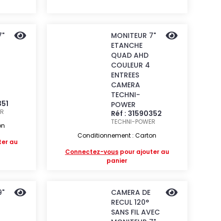
7"
MONITEUR 7"
ETANCHE
QUAD AHD
COULEUR 4
ENTREES
CAMERA
TECHNI-
351
POWER
ER
Réf : 31590352
TECHNI-POWER
on
Conditionnement : Carton
ter au
Connectez-vous
pour ajouter au
panier
9"
CAMERA DE
RECUL 120°
SANS FIL AVEC