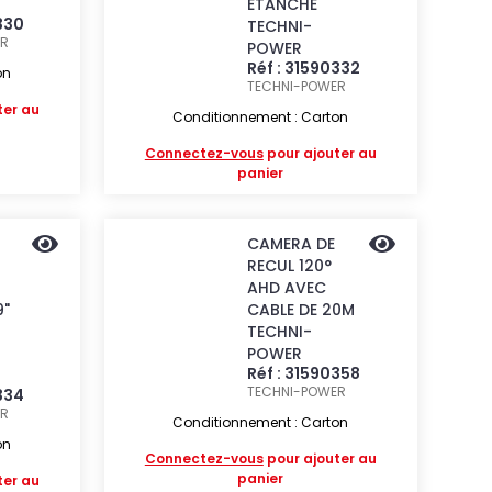
ETANCHE
330
TECHNI-
ER
POWER
Réf : 31590332
on
TECHNI-POWER
ter au
Conditionnement : Carton
Connectez-vous
pour ajouter au
panier
CAMERA DE
RECUL 120°
AHD AVEC
9"
CABLE DE 20M
TECHNI-
POWER
Réf : 31590358
TECHNI-POWER
334
ER
Conditionnement : Carton
on
Connectez-vous
pour ajouter au
panier
ter au