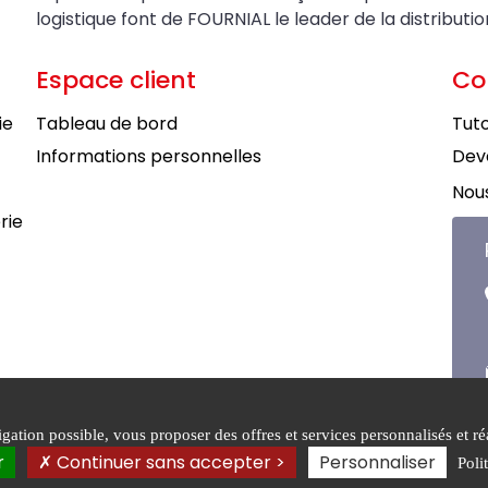
logistique font de FOURNIAL le leader de la distributi
Espace client
Co
ie
Tableau de bord
Tuto
Informations personnelles
Deve
Nous
rie
ation possible, vous proposer des offres et services personnalisés et réa
tions générales de
Mentions
Politiqu
r
Continuer sans accepter >
Personnaliser
Poli
légales
confiden