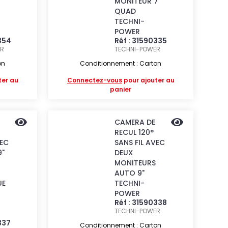
MONITEUR 7"
QUAD
TECHNI-
POWER
354
Réf : 31590335
ER
TECHNI-POWER
on
Conditionnement : Carton
ter au
Connectez-vous
pour ajouter au
panier
CAMERA DE
RECUL 120°
VEC
SANS FIL AVEC
9"
DEUX
MONITEURS
AUTO 9"
UE
TECHNI-
POWER
Réf : 31590338
TECHNI-POWER
337
Conditionnement : Carton