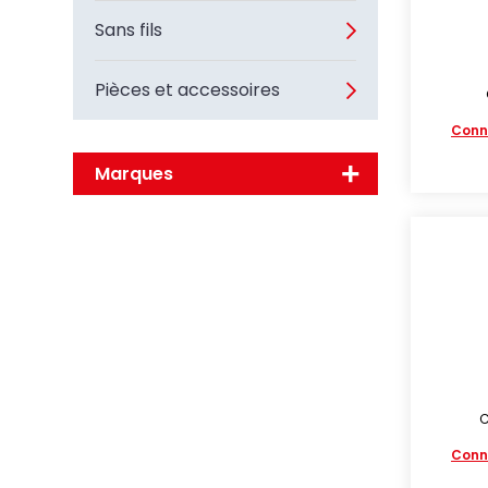
Sans fils
Pièces et accessoires
Conn
Marques
C
Conn