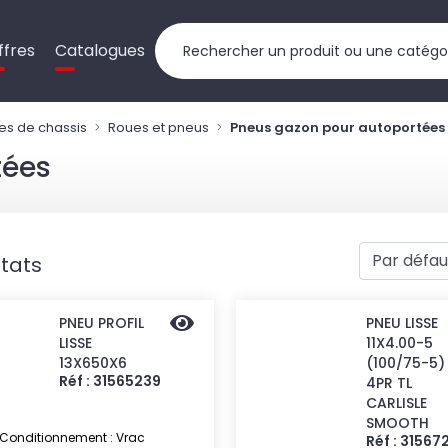
ffres
Catalogues
es de chassis
Roues et pneus
Pneus gazon pour autoportées
tées
ltats
PNEU PROFIL
PNEU LISSE
LISSE
11X4.00-5
13X650X6
(100/75-5)
Réf : 31565239
4PR TL
CARLISLE
SMOOTH
Conditionnement : Vrac
Réf : 31567