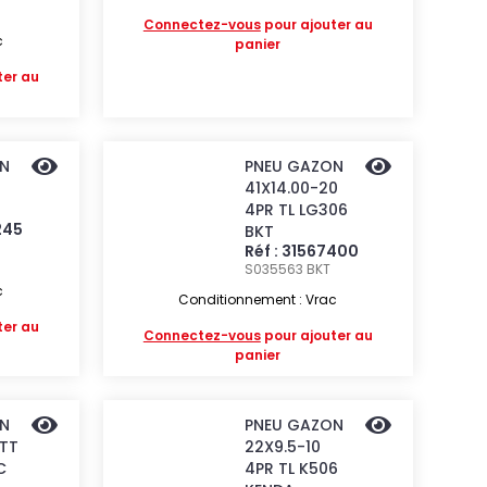
Connectez-vous
pour ajouter au
c
panier
ter au
N
PNEU GAZON
41X14.00-20
4PR TL LG306
245
BKT
Réf : 31567400
S035563
BKT
c
Conditionnement : Vrac
ter au
Connectez-vous
pour ajouter au
panier
N
PNEU GAZON
 TT
22X9.5-10
C
4PR TL K506