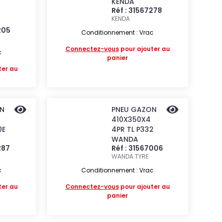
KENDA
Réf : 31567278
KENDA
205
Conditionnement : Vrac
Connectez-vous
pour ajouter au
c
panier
ter au
N
PNEU GAZON
410X350X4
0E
4PR TL P332
WANDA
287
Réf : 31567006
WANDA TYRE
c
Conditionnement : Vrac
ter au
Connectez-vous
pour ajouter au
panier