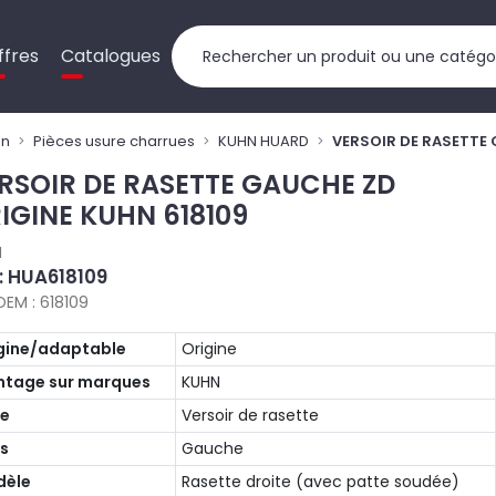
ffres
Catalogues
on
Pièces usure charrues
KUHN HUARD
VERSOIR DE RASETTE 
RSOIR DE RASETTE GAUCHE ZD
IGINE KUHN 618109
N
 : HUA618109
OEM : 618109
gine/adaptable
Origine
tage sur marques
KUHN
pe
Versoir de rasette
s
Gauche
dèle
Rasette droite (avec patte soudée)