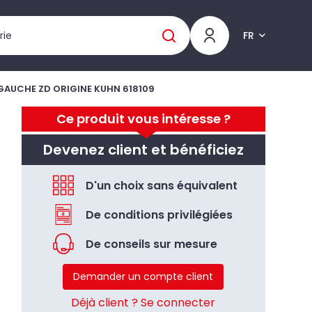
FR
GAUCHE ZD ORIGINE KUHN 618109
Ce produit vous intéresse ?
Devenez client et bénéficiez
D'un choix sans équivalent
De conditions privilégiées
De conseils sur mesure
Demander un compte client
Déjà client ? Se connecter