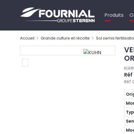
Panneau de gestion des cookies
Produits
O
Accueil
Grande culture et récolte
Sol semis fertilisati
VE
OR
KUH
Réf
Réf 
Ori
Mon
Ty
Sen
Mo