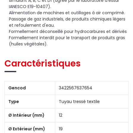
simulant A, B, C et D1 (agréé par le laboratoire d'essai
IANESCO E19-10407).
Alimentation de machines et outillages à air comprimé.
Passage de gaz industriels, de produits chimiques légers
et refoulement d'eau.
Formellement déconseillé pour hydrocarbures et dérivés
Formellement interdit pour le transport de produits gras
(huiles végétales).
Caractéristiques
Gencod
3422567637654
Type
Tuyau tressé textile
Ø Intérieur (mm)
12
Ø Extérieur (mm)
19