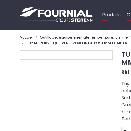
Panneau de gestion des cookies
Produits
O
Accueil
Outillage, équipement atelier, peinture, chimie
TUYAU PLASTIQUE VERT RENFORCE Ø 60 MM LE METRE
TU
MM
Réf
Tuya
anti
Surf
Gra
bas
Temp