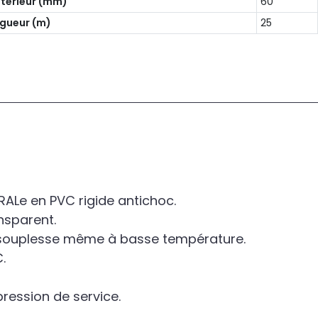
ntérieur (mm)
60
gueur (m)
25
RALe en PVC rigide antichoc.
ansparent.
 souplesse même à basse température.
.
 pression de service.