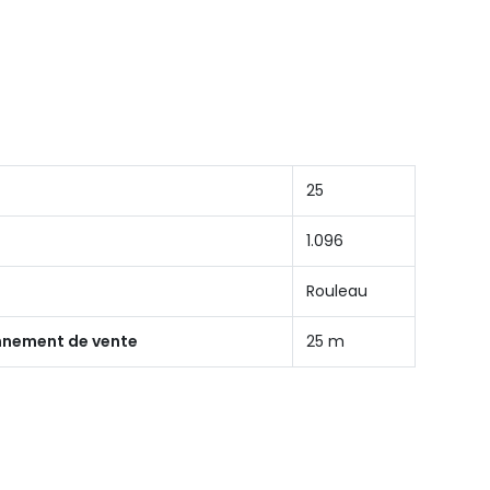
25
1.096
Rouleau
onnement de vente
25 m