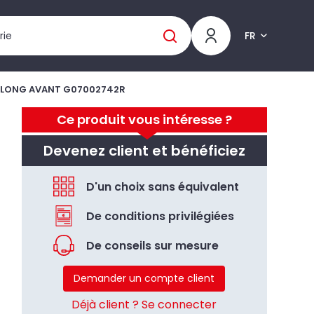
FR
E LONG AVANT G07002742R
Ce produit vous intéresse ?
Devenez client et bénéficiez
D'un choix sans équivalent
De conditions privilégiées
De conseils sur mesure
Demander un compte client
Déjà client ? Se connecter