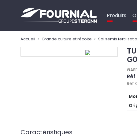
Panneau de gestion des cookies
Produits
O
Accueil
Grande culture et récolte
Sol semis fertilisati
TU
G0
GAS
Réf
Réf 
Mon
Ori
Caractéristiques