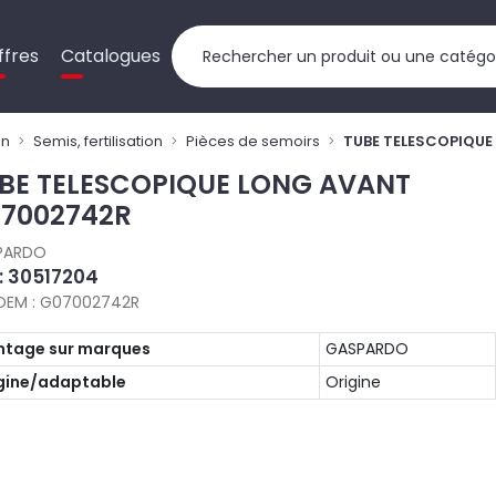
ffres
Catalogues
on
Semis, fertilisation
Pièces de semoirs
TUBE TELESCOPIQU
BE TELESCOPIQUE LONG AVANT
7002742R
PARDO
 : 30517204
OEM : G07002742R
tage sur marques
GASPARDO
gine/adaptable
Origine