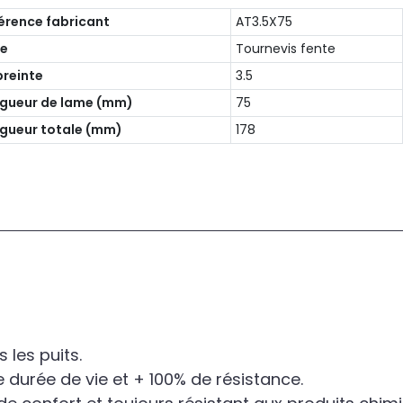
érence fabricant
AT3.5X75
pe
Tournevis fente
reinte
3.5
gueur de lame (mm)
75
gueur totale (mm)
178
 les puits.
 durée de vie et + 100% de résistance.