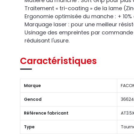
Matière du manche : Soft Grip pour plus 
Traitement « tri-coating » de la lame (Zi
Ergonomie optimisée du manche : + 10% 
Marquage laser : pour une meilleur résist
Usinage des empreintes par commande nu
réduisant l'usure.
Caractéristiques
Marque
FACO
Gencod
3662
Référence fabricant
AT3.5
Type
Tourn