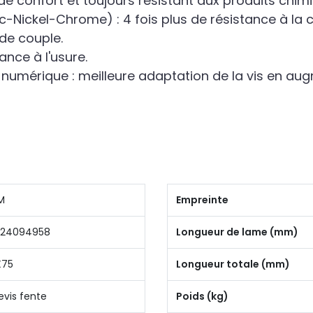
de confort et toujours résistant aux produits chim
nc-Nickel-Chrome) : 4 fois plus de résistance à la 
de couple.
ance à l'usure.
mérique : meilleure adaptation de la vis en augm
M
Empreinte
424094958
Longueur de lame (mm)
X75
Longueur totale (mm)
evis fente
Poids (kg)