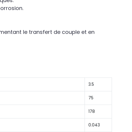
iques.
corrosion.
entant le transfert de couple et en
3.5
75
178
0.043