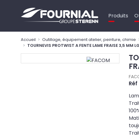
Panneau de gestion des cookies
Produits
O
Accueil
Outillage, équipement atelier, peinture, chimie
TOURNEVIS PROTWIST A FENTE LAME FRAISE 3,5 MM 
TO
FR
FAC
Réf 
Lame
Trai
100%
Mati
touj
Trai