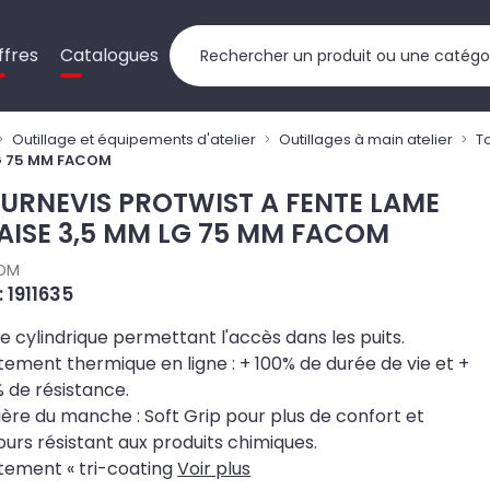
ffres
Catalogues
Outillage et équipements d'atelier
Outillages à main atelier
T
LG 75 MM FACOM
URNEVIS PROTWIST A FENTE LAME
AISE 3,5 MM LG 75 MM FACOM
OM
: 1911635
 cylindrique permettant l'accès dans les puits.
tement thermique en ligne : + 100% de durée de vie et +
 de résistance.
ère du manche : Soft Grip pour plus de confort et
ours résistant aux produits chimiques.
tement « tri-coating
Voir plus