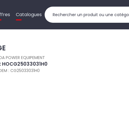
ffres
Catalogues
GE
DA POWER EQUIPEMENT
 : HOCG25033031H0
OEM : CG25033031H0