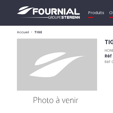
Panneau de gestion des cookies
Produits
O
Accueil
TIGE
TI
HON
Réf
Réf 