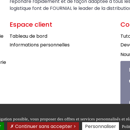
répondre rapidement et de façon adaptée à tous les be
logistique font de FOURNIAL le leader de la distributi
Espace client
Co
ie
Tableau de bord
Tuto
Informations personnelles
Deve
Nous
rie
ation possible, vous proposer des offres et services personnalisés et réa
tions générales de
Mentions
Politiqu
r
Continuer sans accepter >
Personnaliser
Poli
légales
confiden