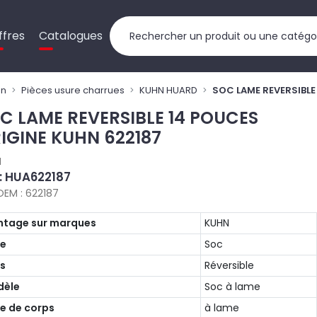
ffres
Catalogues
on
Pièces usure charrues
KUHN HUARD
SOC LAME REVERSIBLE
C LAME REVERSIBLE 14 POUCES
IGINE KUHN 622187
N
 : HUA622187
OEM : 622187
tage sur marques
KUHN
pe
Soc
s
Réversible
dèle
Soc à lame
e de corps
à lame