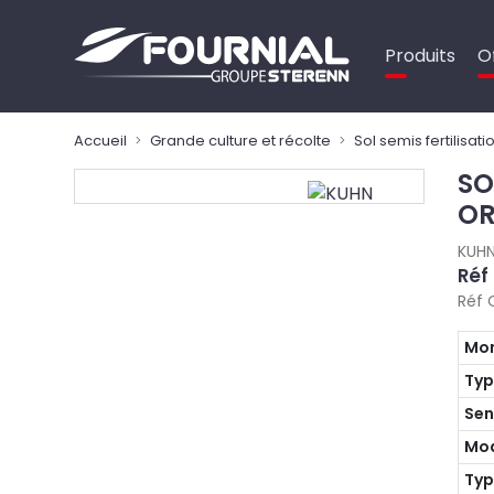
Panneau de gestion des cookies
Produits
O
Accueil
Grande culture et récolte
Sol semis fertilisati
SO
OR
KUH
Réf
Réf 
Mon
Ty
Sen
Mo
Typ