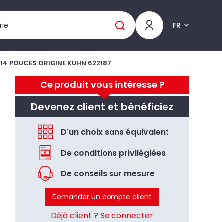
FR
 14 POUCES ORIGINE KUHN 622187
Ce produit vous intéresse ?
Devenez client et bénéficiez
D'un choix sans équivalent
De conditions privilégiées
De conseils sur mesure
Demander un compte client
Déjà client ? Se connecter