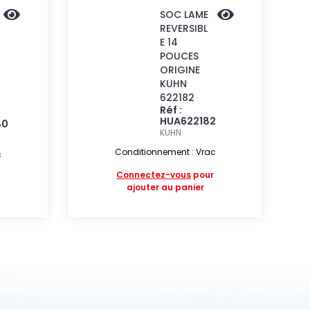
SOC LAME
REVERSIBL
E 14
POUCES
ORIGINE
KUHN
622182
Réf :
HUA622182
80
KUHN
Conditionnement : Vrac
c
Connectez-vous
pour
ajouter au panier