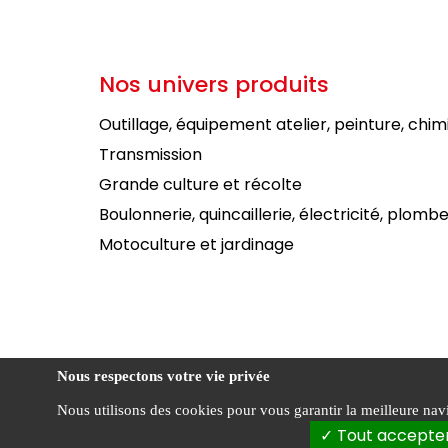
Nos univers produits
Outillage, équipement atelier, peinture, chim
Transmission
Grande culture et récolte
Boulonnerie, quincaillerie, électricité, plombe
Motoculture et jardinage
Nous respectons votre vie privée
Nous utilisons des cookies pour vous garantir la meilleure navig
Condi
FOURNIAL ©
Tout accepte
vente
2026