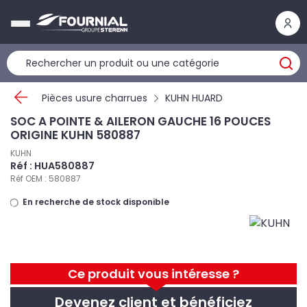
Panneau de gestion des cookies
Pièces usure charrues
KUHN HUARD
SOC A POINTE & AILERON GAUCHE 16 POUCES
ORIGINE KUHN 580887
KUHN
Réf : HUA580887
Réf OEM : 580887
En recherche de stock disponible
Ce produit vous intéresse ?
Devenez client et bénéficiez