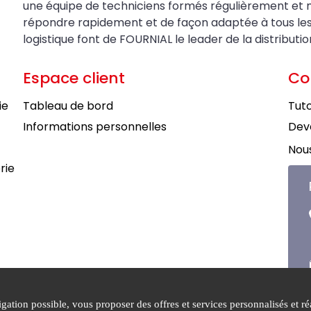
une équipe de techniciens formés régulièrement et 
répondre rapidement et de façon adaptée à tous les be
logistique font de FOURNIAL le leader de la distributi
Espace client
Co
ie
Tableau de bord
Tuto
Informations personnelles
Deve
Nous
rie
ation possible, vous proposer des offres et services personnalisés et réa
tions générales de
Mentions
Politiqu