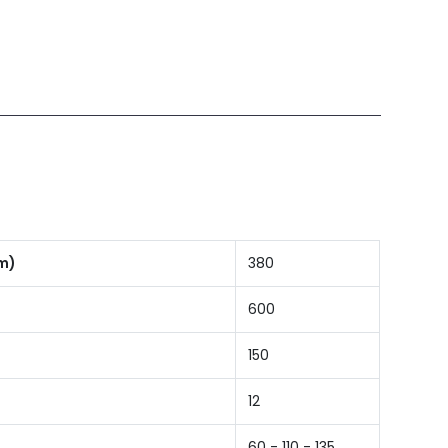
mm)
380
600
150
12
60 - 110 - 135