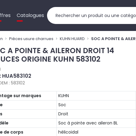
ffres
Catalogues
on
Pièces usure charrues
KUHN HUARD
SOC A POINTE & AILE
C A POINTE & AILERON DROIT 14
UCES ORIGINE KUHN 583102
N
 : HUA583102
OEM : 583102
tage sur marques
KUHN
pe
Soc
s
Droit
dèle
Soc à pointe avec aileron BL
e de corps
hélicoïdal