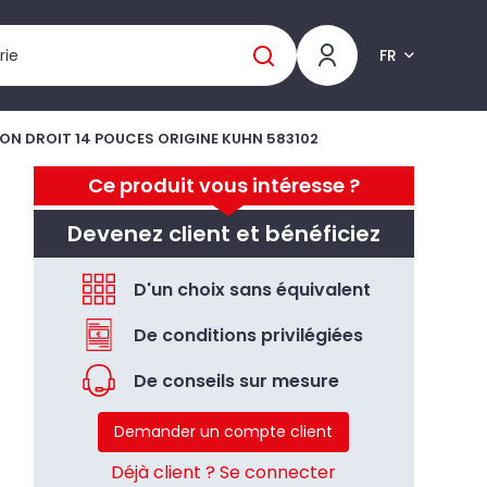
FR
RON DROIT 14 POUCES ORIGINE KUHN 583102
Ce produit vous intéresse ?
Devenez client et bénéficiez
D'un choix sans équivalent
De conditions privilégiées
De conseils sur mesure
Demander un compte client
Déjà client ? Se connecter