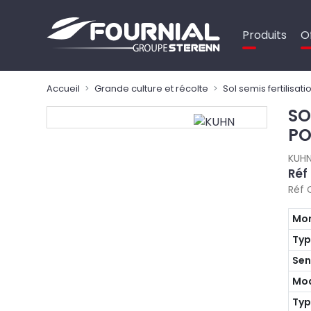
Panneau de gestion des cookies
Produits
O
Accueil
Grande culture et récolte
Sol semis fertilisati
SO
PO
KUH
Réf
Réf 
Mon
Ty
Sen
Mo
Typ