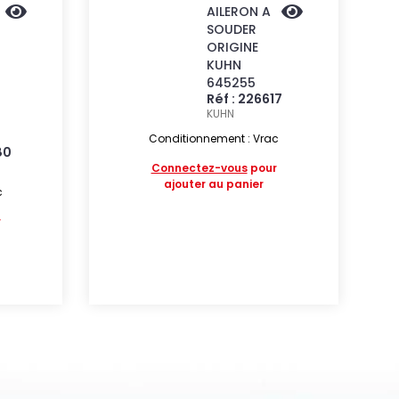
AILERON A
SOUDER
ORIGINE
KUHN
645255
Réf : 226617
KUHN
Conditionnement : Vrac
80
Connectez-vous
pour
ajouter au panier
c
r