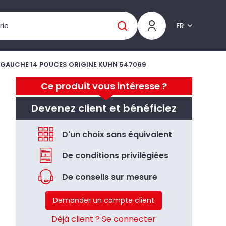
FR
N GAUCHE 14 POUCES ORIGINE KUHN 547069
Ce produit vous intéresse ?
Devenez client et bénéficiez
D'un choix sans équivalent
De conditions privilégiées
De conseils sur mesure
Demander un compte client
Déjà client ? Se connecter