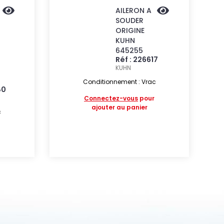
AILERON A
SOUDER
ORIGINE
KUHN
645255
Réf : 226617
KUHN
Conditionnement : Vrac
80
Connectez-vous
pour
ajouter au panier
c