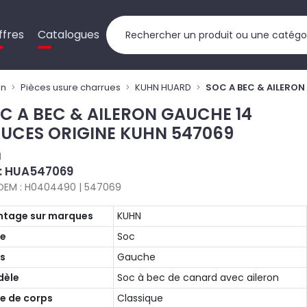
ffres
Catalogues
on
Pièces usure charrues
KUHN HUARD
SOC A BEC & AILERO
C A BEC & AILERON GAUCHE 14
UCES ORIGINE KUHN 547069
N
 : HUA547069
OEM : H0404490 | 547069
tage sur marques
KUHN
pe
Soc
s
Gauche
dèle
Soc à bec de canard avec aileron
e de corps
Classique