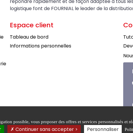
répondre rapidement et de façon adaptée à tous les be
logistique font de FOURNIAL le leader de la distributi
Espace client
Co
ie
Tableau de bord
Tuto
Informations personnelles
Deve
Nous
rie
ation possible, vous proposer des offres et services personnalisés et réa
tions générales de
Mentions
Politiqu
r
Continuer sans accepter >
Personnaliser
Poli
légales
confiden