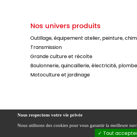
Nos univers produits
Outillage, équipement atelier, peinture, chim
Transmission
Grande culture et récolte
Boulonnerie, quincaillerie, électricité, plombe
Motoculture et jardinage
Nous respectons votre vie privée
Nous utilisons des cookies pour vous garantir la meilleure navig
Condi
FOURNIAL ©
Tout accepte
vente
2026