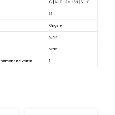
C | N | P | RM | SN | V | Y
14
Origine
5.714
Vrac
onnement de vente
1