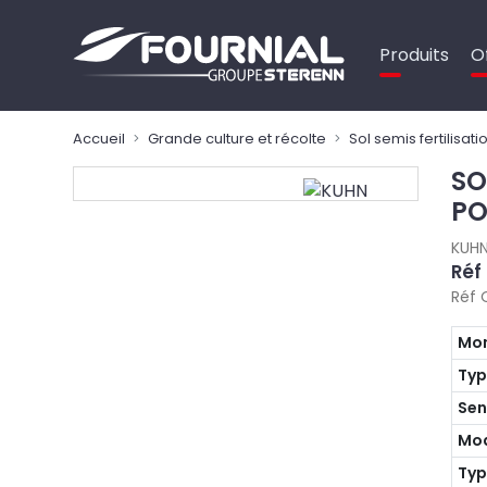
Panneau de gestion des cookies
Produits
O
Accueil
Grande culture et récolte
Sol semis fertilisati
SO
PO
KUH
Réf
Réf 
Mon
Ty
Sen
Mo
Typ