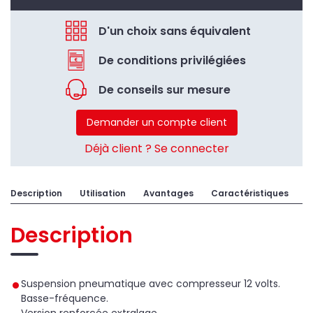
D'un choix sans équivalent
De conditions privilégiées
De conseils sur mesure
Demander un compte client
Déjà client ? Se connecter
Description
Utilisation
Avantages
Caractéristiques
A
Description
Suspension pneumatique avec compresseur 12 volts.
Basse-fréquence.
Version renforcée extralage.