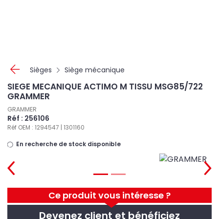
Panneau de gestion des cookies
Sièges
Siège mécanique
SIEGE MECANIQUE ACTIMO M TISSU MSG85/722
GRAMMER
GRAMMER
Réf : 256106
Réf OEM : 1294547 | 1301160
En recherche de stock disponible
Ce produit vous intéresse ?
Devenez client et bénéficiez