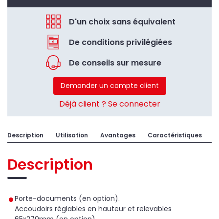
D'un choix sans équivalent
De conditions privilégiées
De conseils sur mesure
Demander un compte client
Déjà client ? Se connecter
Description
Utilisation
Avantages
Caractéristiques
A
Description
Porte-documents (en option).
Accoudoirs réglables en hauteur et relevables
65x270mm (en option).