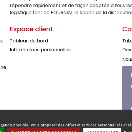
répondre rapidement et de façon adaptée à tous les be
logistique font de FOURNIAL le leader de la distributi
Espace client
Co
ie
Tableau de bord
Tuto
Informations personnelles
Deve
Nous
rie
ation possible, vous proposer des offres et services personnalisés et réa
tions générales de
Mentions
Politiqu