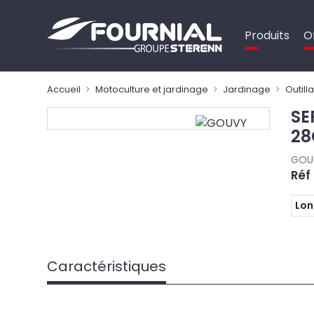
Panneau de gestion des cookies
Produits
O
Accueil
Motoculture et jardinage
Jardinage
Outill
SE
28
GOU
Réf
Lon
Caractéristiques