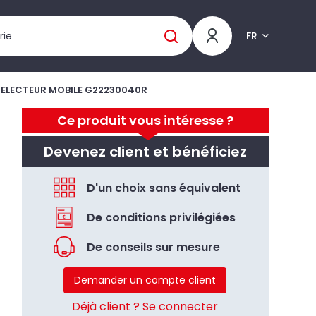
FR
SELECTEUR MOBILE G22230040R
Ce produit vous intéresse ?
Devenez client et bénéficiez
D'un choix sans équivalent
De conditions privilégiées
De conseils sur mesure
Demander un compte client
Déjà client ? Se connecter