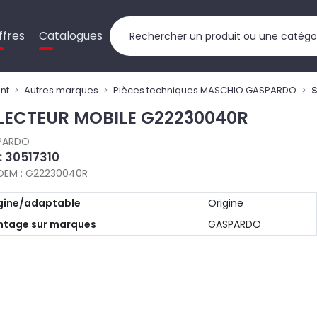
ffres
Catalogues
nt
Autres marques
Pièces techniques MASCHIO GASPARDO
LECTEUR MOBILE G22230040R
PARDO
 : 30517310
OEM : G22230040R
gine/adaptable
Origine
tage sur marques
GASPARDO