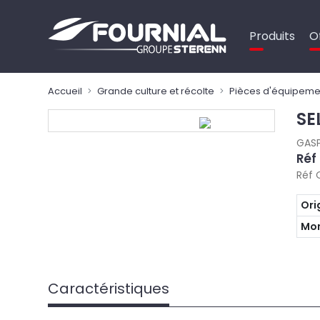
Panneau de gestion des cookies
Produits
O
Accueil
Grande culture et récolte
Pièces d'équipeme
SE
GAS
Réf
Réf 
Ori
Mon
Caractéristiques