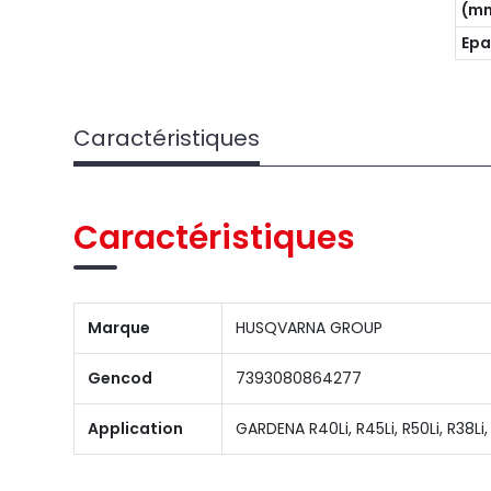
(m
Epa
Caractéristiques
Caractéristiques
Marque
HUSQVARNA GROUP
Gencod
7393080864277
Application
GARDENA R40Li, R45Li, R50Li, R38Li, 