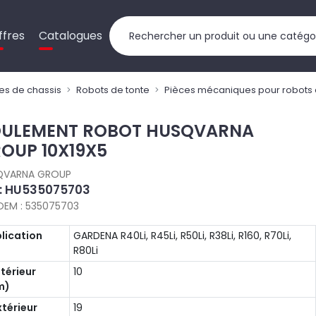
ffres
Catalogues
es de chassis
Robots de tonte
Pièces mécaniques pour robots 
ULEMENT ROBOT HUSQVARNA
OUP 10X19X5
QVARNA GROUP
 : HU535075703
OEM : 535075703
lication
GARDENA R40Li, R45Li, R50Li, R38Li, R160, R70Li,
R80Li
ntérieur
10
m)
xtérieur
19