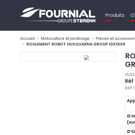
Panneau de gestion des cookies
Produits
O
Accueil
Motoculture et jardinage
Pièces et accessoir
ROULEMENT ROBOT HUSQVARNA GROUP 10X19X5
RO
GR
HUS
Réf
Réf 
App
Ø I
(m
Ø E