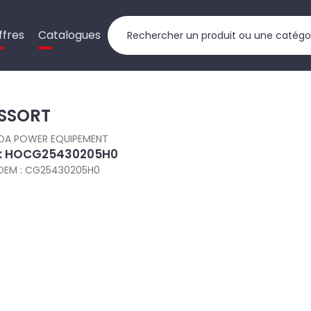
ffres
Catalogues
SSORT
DA POWER EQUIPEMENT
 : HOCG25430205H0
OEM : CG25430205H0