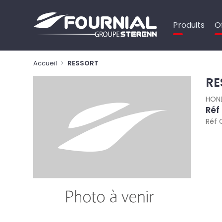
Panneau de gestion des cookies
Produits
O
Accueil
RESSORT
RE
HON
Réf
Réf 